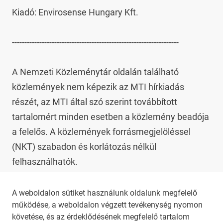
Kiadó: Envirosense Hungary Kft.

-------------------------------------------------------------------

A Nemzeti Közleménytár oldalán található 
közlemények nem képezik az MTI hírkiadás 
részét, az MTI által szó szerint továbbított 
tartalomért minden esetben a közlemény beadója 
a felelős. A közlemények forrásmegjelöléssel 
(NKT) szabadon és korlátozás nélkül 
felhasználhatók.

Az NKT szolgáltatással kapcsolatban további 
A weboldalon sütiket használunk oldalunk megfelelő
működése, a weboldalon végzett tevékenység nyomon
információt az 
nkt@dunamsz.hu
 elektronikus 
követése, és az érdeklődésének megfelelő tartalom
levelező címen kaphat.