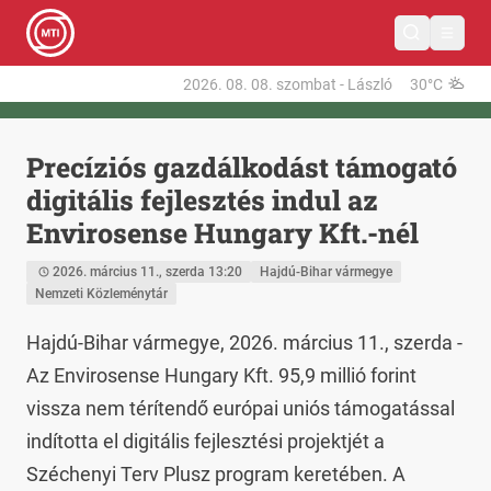
2026. 08. 08.
szombat
-
László
30°C
Precíziós gazdálkodást támogató
digitális fejlesztés indul az
Envirosense Hungary Kft.-nél
2026. március 11., szerda 13:20
Hajdú-Bihar vármegye
Nemzeti Közleménytár
Hajdú-Bihar vármegye, 2026. március 11., szerda - 
Az Envirosense Hungary Kft. 95,9 millió forint 
vissza nem térítendő európai uniós támogatással 
indította el digitális fejlesztési projektjét a 
Széchenyi Terv Plusz program keretében. A 