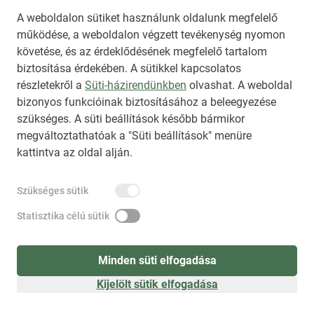
Az NKT szolgáltatással kapcsolatban további 
A weboldalon sütiket használunk oldalunk megfelelő
működése, a weboldalon végzett tevékenység nyomon
információt az 
nkt@dunamsz.hu
 elektronikus 
követése, és az érdeklődésének megfelelő tartalom
levelező címen kaphat.
biztosítása érdekében. A sütikkel kapcsolatos
részletekről a
Süti-házirendünkben
olvashat. A weboldal
bizonyos funkcióinak biztosításához a beleegyezése
HIRADO.HU
MEDIAKLIKK.HU
szükséges. A süti beállítások később bármikor
M4SPORT.HU
NEMZETISPORT.HU
megváltoztathatóak a "Süti beállítások" menüre
kattintva az oldal alján.
NKT ÁLTALÁNOS SZERZŐDÉSI FELTÉTELEK
Szükséges sütik
NEMZETI KÖZLEMÉNYTÁR MEGRENDELÉS
ADATKEZELÉSI TÁJÉKOZTATÓ
AKADÁLYMENTESÍTÉSI NYILATKOZAT
Statisztika célú sütik
IMPRESSZUM
KÖZLEMÉNY BEADÁSA
SÚGÓ
Minden süti elfogadása
Kijelölt sütik elfogadása
Süti beállítások