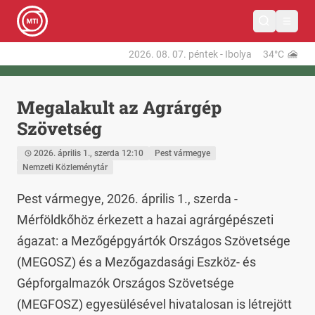
2026. 08. 07.
péntek
-
Ibolya
34°C
Megalakult az Agrárgép
Szövetség
2026. április 1., szerda 12:10
Pest vármegye
Nemzeti Közleménytár
Pest vármegye, 2026. április 1., szerda - 
Mérföldkőhöz érkezett a hazai agrárgépészeti 
ágazat: a Mezőgépgyártók Országos Szövetsége 
(MEGOSZ) és a Mezőgazdasági Eszköz- és 
Gépforgalmazók Országos Szövetsége 
(MEGFOSZ) egyesülésével hivatalosan is létrejött 