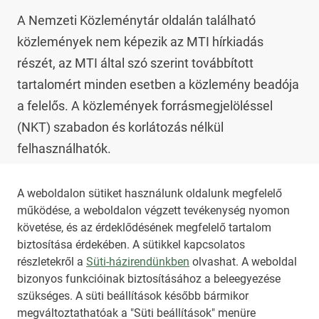
A Nemzeti Közleménytár oldalán található 
közlemények nem képezik az MTI hírkiadás 
részét, az MTI által szó szerint továbbított 
tartalomért minden esetben a közlemény beadója 
a felelős. A közlemények forrásmegjelöléssel 
(NKT) szabadon és korlátozás nélkül 
felhasználhatók.

Az NKT szolgáltatással kapcsolatban további 
A weboldalon sütiket használunk oldalunk megfelelő
működése, a weboldalon végzett tevékenység nyomon
információt az 
nkt@dunamsz.hu
 elektronikus 
követése, és az érdeklődésének megfelelő tartalom
levelező címen kaphat.
biztosítása érdekében. A sütikkel kapcsolatos
részletekről a
Süti-házirendünkben
olvashat. A weboldal
bizonyos funkcióinak biztosításához a beleegyezése
HIRADO.HU
MEDIAKLIKK.HU
szükséges. A süti beállítások később bármikor
M4SPORT.HU
NEMZETISPORT.HU
megváltoztathatóak a "Süti beállítások" menüre