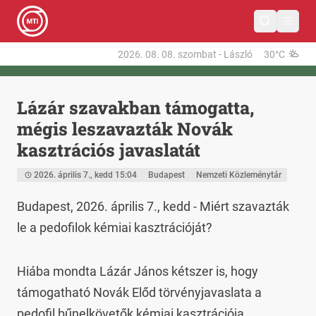
2026. 08. 08.
szombat
-
László
30°C
Lázár szavakban támogatta,
mégis leszavazták Novák
kasztrációs javaslatát
2026. április 7., kedd 15:04
Budapest
Nemzeti Közleménytár
Budapest, 2026. április 7., kedd - Miért szavazták 
le a pedofilok kémiai kasztrációját?
Hiába mondta Lázár János kétszer is, hogy 
támogatható Novák Előd törvényjavaslata a 
pedofil bűnelkövetők kémiai kasztrációja 