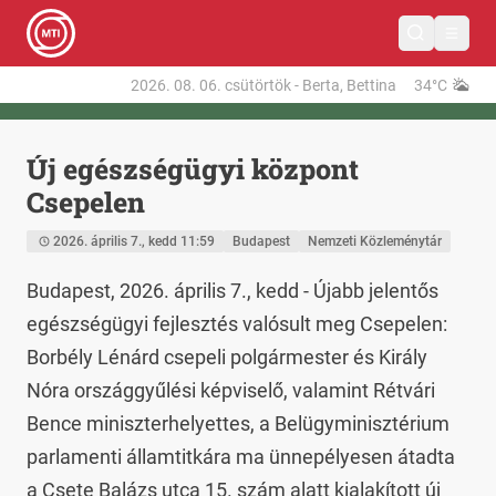
2026. 08. 06.
csütörtök
-
Berta, Bettina
34°C
Új egészségügyi központ
Csepelen
2026. április 7., kedd 11:59
Budapest
Nemzeti Közleménytár
Budapest, 2026. április 7., kedd - Újabb jelentős 
egészségügyi fejlesztés valósult meg Csepelen: 
Borbély Lénárd csepeli polgármester és Király 
Nóra országgyűlési képviselő, valamint Rétvári 
Bence miniszterhelyettes, a Belügyminisztérium 
parlamenti államtitkára ma ünnepélyesen átadta 
a Csete Balázs utca 15. szám alatt kialakított új 