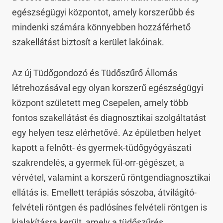
egészségügyi központot, amely korszerűbb és 
mindenki számára könnyebben hozzáférhető 
szakellátást biztosít a kerület lakóinak.
Az új Tüdőgondozó és Tüdőszűrő Állomás 
létrehozásával egy olyan korszerű egészségügyi 
központ született meg Csepelen, amely több 
fontos szakellátást és diagnosztikai szolgáltatást 
egy helyen tesz elérhetővé. Az épületben helyet 
kapott a felnőtt- és gyermek-tüdőgyógyászati 
szakrendelés, a gyermek fül-orr-gégészet, a 
vérvétel, valamint a korszerű röntgendiagnosztikai 
ellátás is. Emellett terápiás sószoba, átvilágító-
felvételi röntgen és padlósínes felvételi röntgen is 
kialakításra került, amely a tüdőszűrés 