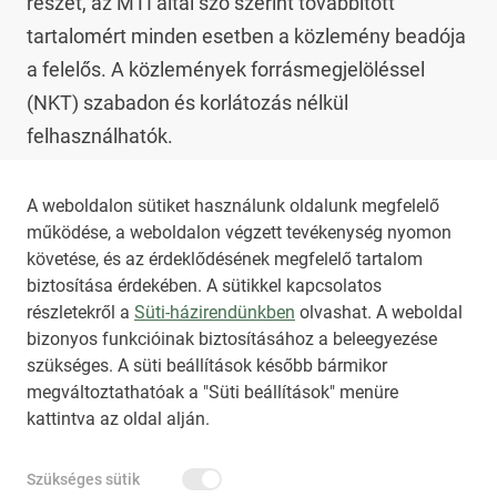
részét, az MTI által szó szerint továbbított 
tartalomért minden esetben a közlemény beadója 
a felelős. A közlemények forrásmegjelöléssel 
(NKT) szabadon és korlátozás nélkül 
felhasználhatók.

Az NKT szolgáltatással kapcsolatban további 
A weboldalon sütiket használunk oldalunk megfelelő
működése, a weboldalon végzett tevékenység nyomon
információt az 
nkt@dunamsz.hu
 elektronikus 
követése, és az érdeklődésének megfelelő tartalom
levelező címen kaphat.
biztosítása érdekében. A sütikkel kapcsolatos
részletekről a
Süti-házirendünkben
olvashat. A weboldal
bizonyos funkcióinak biztosításához a beleegyezése
HIRADO.HU
MEDIAKLIKK.HU
szükséges. A süti beállítások később bármikor
M4SPORT.HU
NEMZETISPORT.HU
megváltoztathatóak a "Süti beállítások" menüre
kattintva az oldal alján.
NKT ÁLTALÁNOS SZERZŐDÉSI FELTÉTELEK
Szükséges sütik
NEMZETI KÖZLEMÉNYTÁR MEGRENDELÉS
ADATKEZELÉSI TÁJÉKOZTATÓ