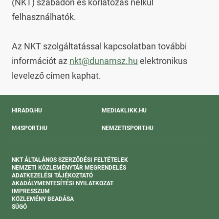
(NKT) szabadon és korlátozás nélkül 
felhasználhatók.

Az NKT szolgáltatással kapcsolatban további 
információt az 
nkt@dunamsz.hu
 elektronikus 
levelező címen kaphat.
HIRADO.HU
MEDIAKLIKK.HU
M4SPORT.HU
NEMZETISPORT.HU
NKT ÁLTALÁNOS SZERZŐDÉSI FELTÉTELEK
NEMZETI KÖZLEMÉNYTÁR MEGRENDELÉS
ADATKEZELÉSI TÁJÉKOZTATÓ
AKADÁLYMENTESÍTÉSI NYILATKOZAT
IMPRESSZUM
KÖZLEMÉNY BEADÁSA
SÚGÓ