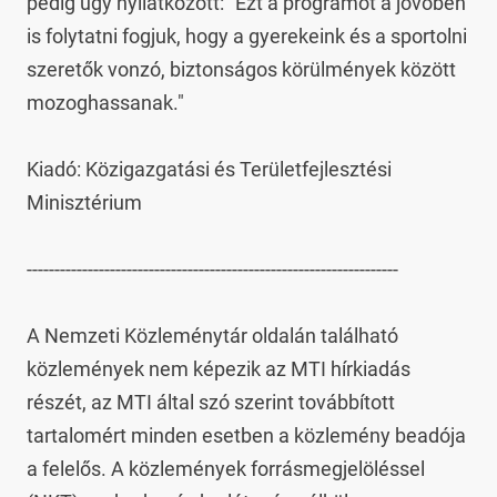
pedig úgy nyilatkozott: "Ezt a programot a jövőben 
is folytatni fogjuk, hogy a gyerekeink és a sportolni 
szeretők vonzó, biztonságos körülmények között 
mozoghassanak."

Kiadó: Közigazgatási és Területfejlesztési 
Minisztérium

-------------------------------------------------------------------

A Nemzeti Közleménytár oldalán található 
közlemények nem képezik az MTI hírkiadás 
részét, az MTI által szó szerint továbbított 
tartalomért minden esetben a közlemény beadója 
a felelős. A közlemények forrásmegjelöléssel 