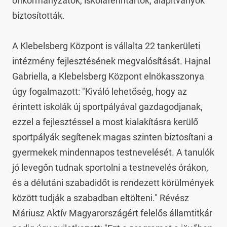
önkormányzatok, iskolafenntartók, alapítványok 
biztosították.

A Klebelsberg Központ is vállalta 22 tankerületi 
intézmény fejlesztésének megvalósítását. Hajnal 
Gabriella, a Klebelsberg Központ elnökasszonya 
úgy fogalmazott: "Kiváló lehetőség, hogy az 
érintett iskolák új sportpályával gazdagodjanak, 
ezzel a fejlesztéssel a most kialakításra kerülő 
sportpályák segítenek magas szinten biztosítani a 
gyermekek mindennapos testnevelését. A tanulók 
jó levegőn tudnak sportolni a testnevelés órákon, 
és a délutáni szabadidőt is rendezett körülmények 
között tudják a szabadban eltölteni." Révész 
Máriusz Aktív Magyarországért felelős államtitkár 