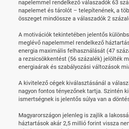
napelemmel rendelkező válaszadók 63 százalé
napelemet és tárolót – telepítenének, a több
összeget mindössze a válaszadók 2 százalé
A motivációk tekintetében jelentős különbs
meglévő napelemmel rendelkező háztartások
energia maximális felhasználását (47 százal
a rezsicsökkentést (56 százalék) jelölték m
energiaárak és szabályozási változások mia
A kivitelező cégek kiválasztásánál a vála
nagyon fontos tényezőnek tartja. Szintén ki
ismertségnek is jelentős súlya van a döntés
Magyarországon jelenleg is zajlik a lakoss
háztartások akár 2,5 millió forint vissza 