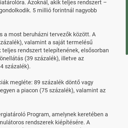
tárolóra. Azoknál, akik teljes rendszert – 
gondolkodik. 5 millió forintnál nagyobb 
 a most beruházni tervezők között. A 
ázalék), valamint a saját termelésű 
 teljes rendszert telepítenének, elsősorban 
ellátás (39 százalék), illetve az 
 százalék).

iák megléte: 89 százalék döntő vagy 
egyen a piacon (75 százalék), valamint az 
ergiatároló Program, amelynek keretében a 
mulátoros rendszerek kiépítésére. A 