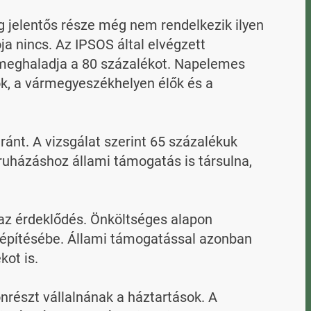
jelentős része még nem rendelkezik ilyen 
 nincs. Az IPSOS által elvégzett 
meghaladja a 80 százalékot. Napelemes 
, a vármegyeszékhelyen élők és a 
ánt. A vizsgálat szerint 65 százalékuk 
ruházáshoz állami támogatás is társulna, 
az érdeklődés. Önköltséges alapon 
építésébe. Állami támogatással azonban 
ot is.

részt vállalnának a háztartások. A 