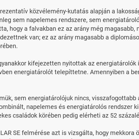
zentatív közvélemény-kutatás alapján a lakosság 
enleg sem napelemes rendszere, sem energiatárolója
tta, hogy a falvakban ez az arány még magasabb, 
dezettnek van; ez az arány magasabb a diplomások
rében.

nakkor kifejezetten nyitottak az energiatárolók ir
évben energiatárolót telepíttetne. Amennyiben a be
mük, sem energiatárolójuk nincs, visszafogottabb 
mbinált, napelemes és energiatárolós rendszer ki
kes családok körében pedig elérheti az 52 százalék
AR SE felmérése azt is vizsgálta, hogy mekkora ön