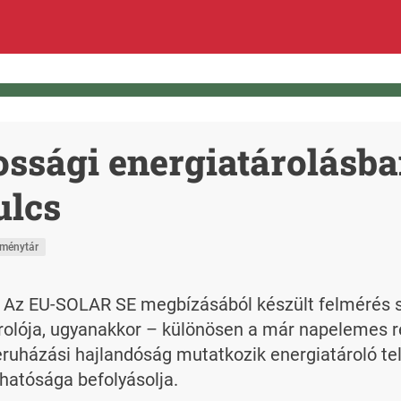
kossági energiatárolásba
ulcs
eménytár
a - Az EU-SOLAR SE megbízásából készült felmérés 
olója, ugyanakkor – különösen a már napelemes re
ruházási hajlandóság mutatkozik energiatároló tel
zhatósága befolyásolja.