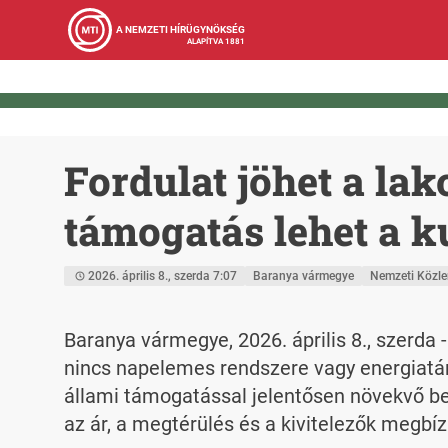
A NEMZETI HÍRÜGYNÖKSÉG
ALAPÍTVA 1881
Fordulat jöhet a la
támogatás lehet a k
2026. április 8., szerda 7:07
Baranya vármegye
Nemzeti Közl
Baranya vármegye, 2026. április 8., szerd
nincs napelemes rendszere vagy energiatár
állami támogatással jelentősen növekvő be
az ár, a megtérülés és a kivitelezők megbí