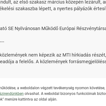
indult, az első szakasz március közepén lezárult, 
ékelési szakaszba lépett, a nyertes pályázók értes
ató SE Nyilvánosan Működő Európai Részvénytársa
---

özlemények nem képezik az MTI hírkiadás részét, az
adója a felelős. A közlemények forrásmegjelölésse
bi információt az 
nkt@dunamsz.hu
 elektronikus l
működése, a weboldalon végzett tevékenység nyomon követése, é
házirendünkben
olvashat. A weboldal bizonyos funkcióinak biztos
NKT ÁLTALÁNOS SZER
k" menüre kattintva az oldal alján.
ADATKEZELÉSI TÁJÉK