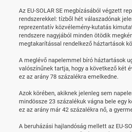
Az EU-SOLAR SE megbízásából végzett repre
rendszerekkel: tízből hét válaszadónak jel
reprezentatív közvélemény-kutatás kimuta
rendszere nagyjából minden ötödik megkér
megtakarítással rendelkező háztartások kö
A meglévő napelemmel bíró háztartások ugya
valószínűnek tartja, hogy a következő két 
ez az arány 78 százalékra emelkedne.

Azok körében, akiknek jelenleg sem napele
mindössze 23 százalékuk vágna bele egy ko
ez az arány már 42 százalékra nő, a gyerme
A beruházási hajlandóság mellett az EU-SOL