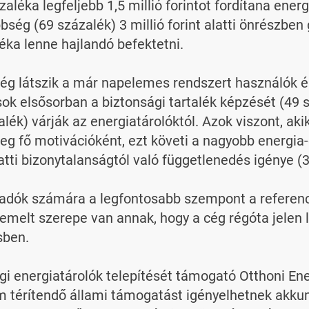
ka legfeljebb 1,5 millió forintot fordítana energia
ség (69 százalék) 3 millió forint alatti önrészben 
ka lenne hajlandó befektetni.

ég látszik a már napelemes rendszert használók és
 elsősorban a biztonsági tartalék képzését (49 sz
ék) várják az energiatárolóktól. Azok viszont, akik
eg fő motivációként, ezt követi a nagyobb energia-ön
tti bizonytalanságtól való függetlenedés igénye (34
szadók számára a legfontosabb szempont a referenc
emelt szerepe van annak, hogy a cég régóta jelen l
ben.

ági energiatárolók telepítését támogató Otthoni En
nem térítendő állami támogatást igényelhetnek akku