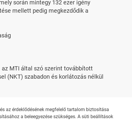
amely során mintegy 132 ezer igény 
ítése mellett pedig megkezdődik a 
ság

 MTI által szó szerint továbbított 
l (NKT) szabadon és korlátozás nélkül 
evelező címen kaphat.
s az érdeklődésének megfelelő tartalom biztosítása
ításához a beleegyezése szükséges. A süti beállítások
ZŐDÉSI FELTÉTELEK
NEMZETI KÖZLEMÉNYTÁR MEGRENDELÉS
OZTATÓ
AKADÁLYMENTESÍTÉSI NYILATKOZAT