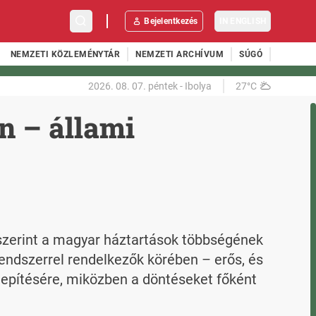
Bejelentkezés
IN ENGLISH
NEMZETI KÖZLEMÉNYTÁR
NEMZETI ARCHÍVUM
SÚGÓ
2026. 08. 07.
péntek
-
Ibolya
27°C
n – állami
szerint a magyar háztartások többségének 
ndszerrel rendelkezők körében – erős, és 
epítésére, miközben a döntéseket főként 