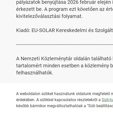
pályázatok benyújtása 2026 február elején 
érkezett be. A program ezt követően az ért
kivitelezőválasztási folyamat.

Kiadó: EU-SOLAR Kereskedelmi és Szolgált
----------------------------------------------------------------
A Nemzeti Közleménytár oldalán található k
tartalomért minden esetben a közlemény be
felhasználhatók.

Az NKT szolgáltatással kapcsolatban továb
A weboldalon sütiket használunk oldalunk megfelelő 
érdekében. A sütikkel kapcsolatos részletekről a
Süti-
HIRADO.HU
MEDIAKLIKK.HU
később bármikor megváltoztathatóak a "Süti beállításo