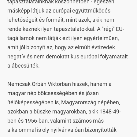
tapasztalatainknak köszönhetően - egészen 
másképp látjuk az európai együttműködés 
lehetőségeit és formáit, mint azok, akik nem 
rendelkeznek ilyen tapasztalatokkal. A "régi" EU-
tagállamok nem látják ezt ilyen egyértelműen, 
amit jól bizonyít az, hogy az elmúlt évtizedek 
negatív és nem demokratikus európai folyamatait 
alábecsülték.

Nemcsak Orbán Viktorban hiszek, hanem a 
magyar nép bölcsességében és józan 
ítélőképességében is, Magyarország népében, 
azokban a büszke magyarokban, akik 1848-49-
ben és 1956-ban, valamint számos más 
alkalommal is oly nyilvánvalóan bizonyították 