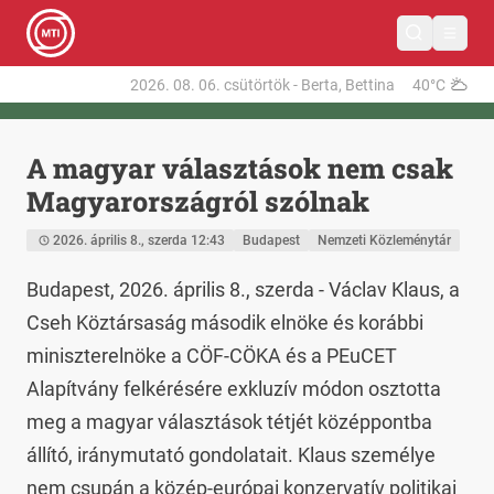
2026. 08. 06.
csütörtök
-
Berta, Bettina
40°C
A magyar választások nem csak
Magyarországról szólnak
2026. április 8., szerda 12:43
Budapest
Nemzeti Közleménytár
Budapest, 2026. április 8., szerda - Václav Klaus, a 
Cseh Köztársaság második elnöke és korábbi 
miniszterelnöke a CÖF-CÖKA és a PEuCET 
Alapítvány felkérésére exkluzív módon osztotta 
meg a magyar választások tétjét középpontba 
állító, iránymutató gondolatait. Klaus személye 
nem csupán a közép-európai konzervatív politikai 