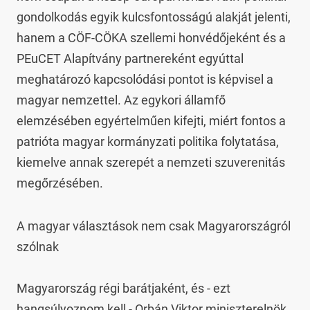
gondolkodás egyik kulcsfontosságú alakját jelenti, 
hanem a CÖF-CÖKA szellemi honvédőjeként és a 
PEuCET Alapítvány partnereként egyúttal 
meghatározó kapcsolódási pontot is képvisel a 
magyar nemzettel. Az egykori államfő 
elemzésében egyértelműen kifejti, miért fontos a 
patrióta magyar kormányzati politika folytatása, 
kiemelve annak szerepét a nemzeti szuverenitás 
megőrzésében.
A magyar választások nem csak Magyarországról 
szólnak

Magyarország régi barátjaként, és - ezt 
hangsúlyoznom kell - Orbán Viktor miniszterelnök 