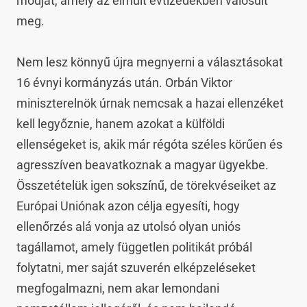
módját, amely az elmúlt évtizedekben valósult 
meg.

Nem lesz könnyű újra megnyerni a választásokat 
16 évnyi kormányzás után. Orbán Viktor 
miniszterelnök úrnak nemcsak a hazai ellenzéket 
kell legyőznie, hanem azokat a külföldi 
ellenségeket is, akik már régóta széles körűen és 
agresszíven beavatkoznak a magyar ügyekbe. 
Összetételük igen sokszínű, de törekvéseiket az 
Európai Uniónak azon célja egyesíti, hogy 
ellenőrzés alá vonja az utolsó olyan uniós 
tagállamot, amely független politikát próbál 
folytatni, mer saját szuverén elképzeléseket 
megfogalmazni, nem akar lemondani 