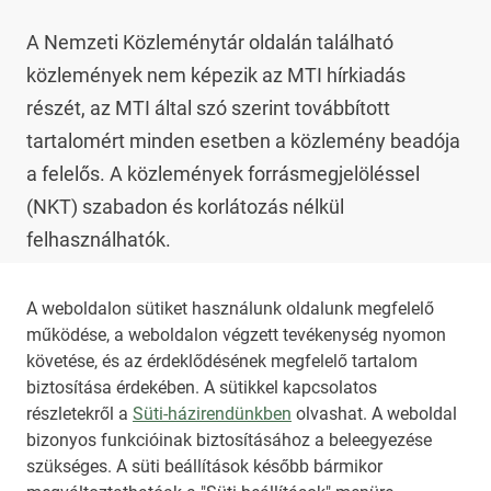
A Nemzeti Közleménytár oldalán található 
közlemények nem képezik az MTI hírkiadás 
részét, az MTI által szó szerint továbbított 
tartalomért minden esetben a közlemény beadója 
a felelős. A közlemények forrásmegjelöléssel 
(NKT) szabadon és korlátozás nélkül 
felhasználhatók.

Az NKT szolgáltatással kapcsolatban további 
A weboldalon sütiket használunk oldalunk megfelelő
működése, a weboldalon végzett tevékenység nyomon
információt az 
nkt@dunamsz.hu
 elektronikus 
követése, és az érdeklődésének megfelelő tartalom
levelező címen kaphat.
biztosítása érdekében. A sütikkel kapcsolatos
részletekről a
Süti-házirendünkben
olvashat. A weboldal
bizonyos funkcióinak biztosításához a beleegyezése
HIRADO.HU
MEDIAKLIKK.HU
szükséges. A süti beállítások később bármikor
M4SPORT.HU
NEMZETISPORT.HU