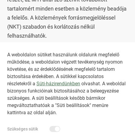
tartalomért minden esetben a közlemény beadója 
a felelős. A közlemények forrásmegjelöléssel 
(NKT) szabadon és korlátozás nélkül 
felhasználhatók.

Az NKT szolgáltatással kapcsolatban további 
A weboldalon sütiket használunk oldalunk megfelelő
működése, a weboldalon végzett tevékenység nyomon
információt az 
nkt@dunamsz.hu
 elektronikus 
követése, és az érdeklődésének megfelelő tartalom
levelező címen kaphat.
biztosítása érdekében. A sütikkel kapcsolatos
részletekről a
Süti-házirendünkben
olvashat. A weboldal
bizonyos funkcióinak biztosításához a beleegyezése
HIRADO.HU
MEDIAKLIKK.HU
szükséges. A süti beállítások később bármikor
M4SPORT.HU
NEMZETISPORT.HU
megváltoztathatóak a "Süti beállítások" menüre
kattintva az oldal alján.
NKT ÁLTALÁNOS SZERZŐDÉSI FELTÉTELEK
Szükséges sütik
NEMZETI KÖZLEMÉNYTÁR MEGRENDELÉS
ADATKEZELÉSI TÁJÉKOZTATÓ