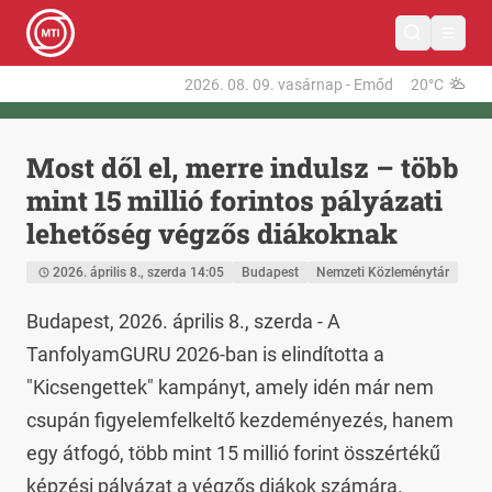
2026. 08. 09.
vasárnap
-
Emőd
20°C
Most dől el, merre indulsz – több
mint 15 millió forintos pályázati
lehetőség végzős diákoknak
2026. április 8., szerda 14:05
Budapest
Nemzeti Közleménytár
Budapest, 2026. április 8., szerda - A 
TanfolyamGURU 2026-ban is elindította a 
"Kicsengettek" kampányt, amely idén már nem 
csupán figyelemfelkeltő kezdeményezés, hanem 
egy átfogó, több mint 15 millió forint összértékű 
képzési pályázat a végzős diákok számára.