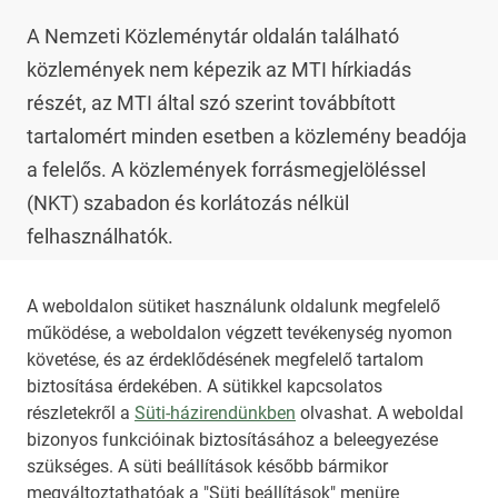
A Nemzeti Közleménytár oldalán található 
közlemények nem képezik az MTI hírkiadás 
részét, az MTI által szó szerint továbbított 
tartalomért minden esetben a közlemény beadója 
a felelős. A közlemények forrásmegjelöléssel 
(NKT) szabadon és korlátozás nélkül 
felhasználhatók.

Az NKT szolgáltatással kapcsolatban további 
A weboldalon sütiket használunk oldalunk megfelelő
működése, a weboldalon végzett tevékenység nyomon
információt az 
nkt@dunamsz.hu
 elektronikus 
követése, és az érdeklődésének megfelelő tartalom
levelező címen kaphat.
biztosítása érdekében. A sütikkel kapcsolatos
részletekről a
Süti-házirendünkben
olvashat. A weboldal
bizonyos funkcióinak biztosításához a beleegyezése
HIRADO.HU
MEDIAKLIKK.HU
szükséges. A süti beállítások később bármikor
M4SPORT.HU
NEMZETISPORT.HU
megváltoztathatóak a "Süti beállítások" menüre