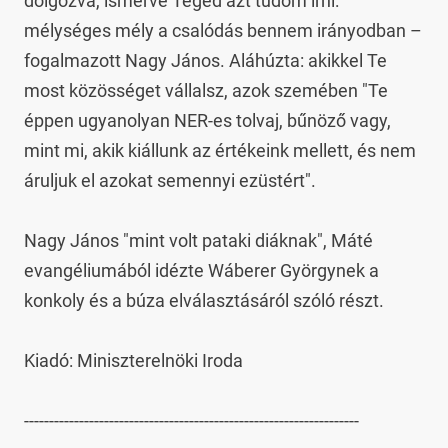
dolgozva, ismerve Téged azt tudom írni: 
mélységes mély a csalódás bennem irányodban – 
fogalmazott Nagy János. Aláhúzta: akikkel Te 
most közösséget vállalsz, azok szemében "Te 
éppen ugyanolyan NER-es tolvaj, bűnöző vagy, 
mint mi, akik kiállunk az értékeink mellett, és nem 
áruljuk el azokat semennyi ezüstért".

Nagy János "mint volt pataki diáknak", Máté 
evangéliumából idézte Wáberer Györgynek a 
konkoly és a búza elválasztásáról szóló részt.

Kiadó: Miniszterelnöki Iroda

-------------------------------------------------------------------
