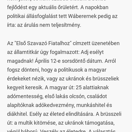
fejlődést egy aktuális őrületért. A napokban 
politikai állásfoglalást tett Wáberernek pedig az 
írta: az árulás nem teljesítmény.
Az "Első Szavazó Fiatalhoz" címzett üzenetében 
az államtitkár úgy fogalmazott: Adj esélyt 
magadnak! Április 12-e sorsdöntő dátum. Arról 
fogsz dönteni, hogy a politikusok a magyar 
érdekeket nézik, vagy az ukránok és brüsszeliek 
kegyeit keresik. A magyar út: 25 alattiaknak 
adómentesség, első lakás olcsón, családot 
alapítóknak adókedvezmény, munkáshitel és 
diákhitel. Esély az életed elindítására. A brüsszeli 
út: a multik kitömése, az ukránok támogatása, 
végül háború. Veszély az életedre. A választás 