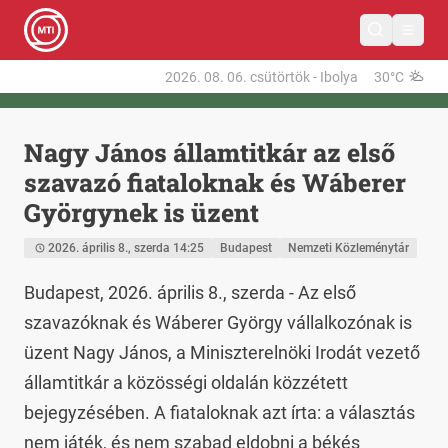
2026. 08. 06.
csütörtök
-
Ibolya
30°C
Nagy János államtitkár az első
szavazó fiataloknak és Wáberer
Györgynek is üzent
2026. április 8., szerda 14:25
Budapest
Nemzeti Közleménytár
Budapest, 2026. április 8., szerda - Az első 
szavazóknak és Wáberer György vállalkozónak is 
üzent Nagy János, a Miniszterelnöki Irodát vezető 
államtitkár a közösségi oldalán közzétett 
bejegyzésében. A fiataloknak azt írta: a választás 
nem játék, és nem szabad eldobni a békés 