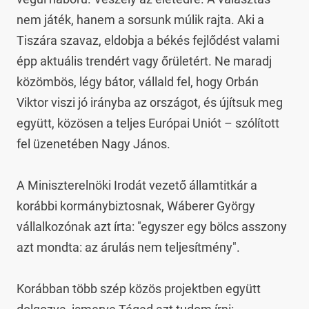
nem játék, hanem a sorsunk múlik rajta. Aki a 
Tiszára szavaz, eldobja a békés fejlődést valami 
épp aktuális trendért vagy őrületért. Ne maradj 
közömbös, légy bátor, vállald fel, hogy Orbán 
Viktor viszi jó irányba az országot, és újítsuk meg 
együtt, közösen a teljes Európai Uniót – szólított 
fel üzenetében Nagy János.

A Miniszterelnöki Irodát vezető államtitkár a 
korábbi kormánybiztosnak, Wáberer György 
vállalkozónak azt írta: "egyszer egy bölcs asszony 
azt mondta: az árulás nem teljesítmény".

Korábban több szép közös projektben együtt 