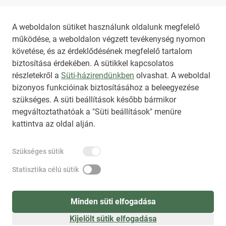
Az NKT szolgáltatással kapcsolatban további 
A weboldalon sütiket használunk oldalunk megfelelő
működése, a weboldalon végzett tevékenység nyomon
információt az 
nkt@dunamsz.hu
 elektronikus 
követése, és az érdeklődésének megfelelő tartalom
levelező címen kaphat.
biztosítása érdekében. A sütikkel kapcsolatos
részletekről a
Süti-házirendünkben
olvashat. A weboldal
bizonyos funkcióinak biztosításához a beleegyezése
HIRADO.HU
MEDIAKLIKK.HU
szükséges. A süti beállítások később bármikor
M4SPORT.HU
NEMZETISPORT.HU
megváltoztathatóak a "Süti beállítások" menüre
kattintva az oldal alján.
NKT ÁLTALÁNOS SZERZŐDÉSI FELTÉTELEK
Szükséges sütik
NEMZETI KÖZLEMÉNYTÁR MEGRENDELÉS
ADATKEZELÉSI TÁJÉKOZTATÓ
AKADÁLYMENTESÍTÉSI NYILATKOZAT
Statisztika célú sütik
IMPRESSZUM
KÖZLEMÉNY BEADÁSA
SÚGÓ
Minden süti elfogadása
Kijelölt sütik elfogadása
Süti beállítások