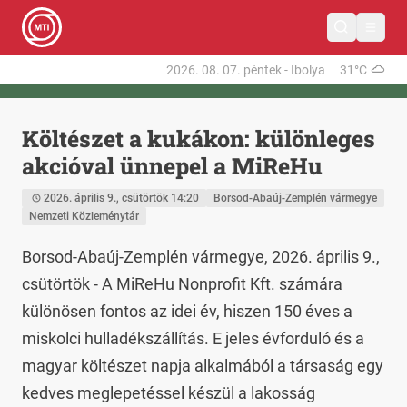
2026. 08. 07.
péntek
-
Ibolya
31°C
Költészet a kukákon: különleges
akcióval ünnepel a MiReHu
2026. április 9., csütörtök 14:20
Borsod-Abaúj-Zemplén vármegye
Nemzeti Közleménytár
Borsod-Abaúj-Zemplén vármegye, 2026. április 9., 
csütörtök - A MiReHu Nonprofit Kft. számára 
különösen fontos az idei év, hiszen 150 éves a 
miskolci hulladékszállítás. E jeles évforduló és a 
magyar költészet napja alkalmából a társaság egy 
kedves meglepetéssel készül a lakosság 