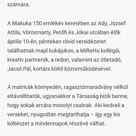
számára.
A Makuka 150 emlékév keretében az Ady, József 
Attila, Vörösmarty, Petőfi és Jókai utcában élők 
április 10-én, pénteken rövid versidézetet 
találhatnak majd kukájukon, a MiReHu kollégái, 
kreatív partnerük, a redon, valamint az ötletadó, 
Jacsó Pál, kortárs költő közreműködésével.

A matricák könnyedén, ragasztómaradvány nélkül 
eltávolíthatók, ugyanakkor a Társaság bízik benne, 
hogy sokak arcára mosolyt csalnak. Aki kedveli a 
verseket, nyugodtan megtarthatja – így egy kis 
költészet a mindennapok részévé válhat.
