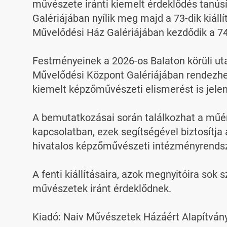
művészete iránti kiemelt érdeklődés tanús
Galériájában nyílik meg majd a 73-dik kiá
Művelődési Ház Galériájában kezdődik a 74-
Festményeinek a 2026-os Balaton körüli utaz
Művelődési Központ Galériájában rendezheti a
kiemelt képzőművészeti elismerést is jelent
A bemutatkozásai során találkozhat a műér
kapcsolatban, ezek segítségével biztosítj
hivatalos képzőművészeti intézményrendszer
A fenti kiállításaira, azok megnyitóira sok
művészetek iránt érdeklődnek.

Kiadó: Naiv Művészetek Házáért Alapítvány