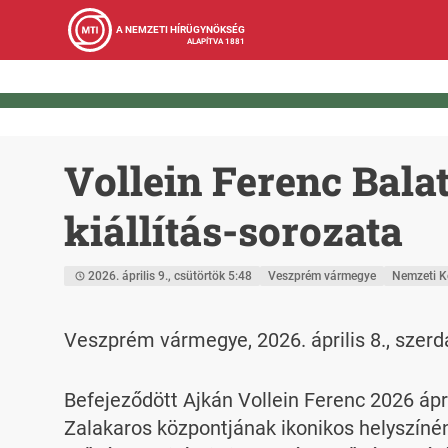
A NEMZETI HÍRÜGYNÖKSÉG
ALAPÍTVA 1881
Vollein Ferenc Bala
kiállítás-sorozata
2026. április 9., csütörtök 5:48
Veszprém vármegye
Nemzeti K
Veszprém vármegye, 2026. április 8., szerd
Befejeződött Ajkán Vollein Ferenc 2026 ápr
Zalakaros központjának ikonikos helyszínén