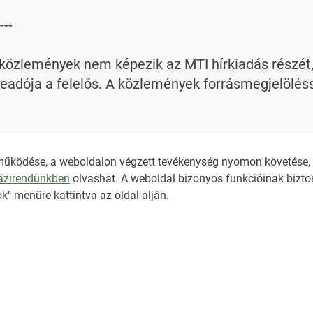
---

özlemények nem képezik az MTI hírkiadás részét, az
adója a felelős. A közlemények forrásmegjelölésse
bi információt az 
nkt@dunamsz.hu
 elektronikus l
működése, a weboldalon végzett tevékenység nyomon követése, é
házirendünkben
olvashat. A weboldal bizonyos funkcióinak biztos
NKT ÁLTALÁNOS SZER
k" menüre kattintva az oldal alján.
ADATKEZELÉSI TÁJÉK
IMPRESSZUM
SÚGÓ