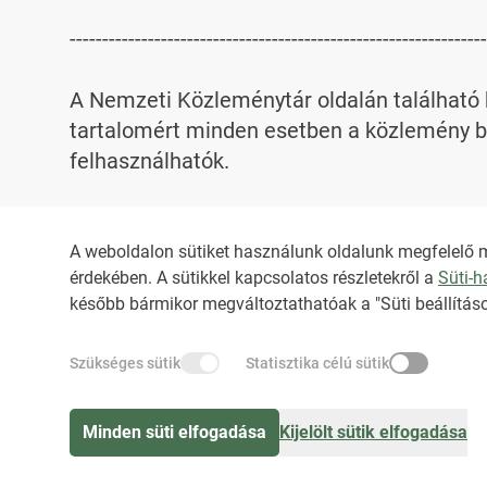
----------------------------------------------------------------
A Nemzeti Közleménytár oldalán található k
tartalomért minden esetben a közlemény be
felhasználhatók.

Az NKT szolgáltatással kapcsolatban továb
A weboldalon sütiket használunk oldalunk megfelelő 
érdekében. A sütikkel kapcsolatos részletekről a
Süti-
HIRADO.HU
MEDIAKLIKK.HU
később bármikor megváltoztathatóak a "Süti beállításo
Szükséges sütik
Statisztika célú sütik
M4SPORT.HU
NEMZETISPORT.HU
Minden süti elfogadása
Kijelölt sütik elfogadása
2024 Duna Médiaszolgáltató Nonprofit Zrt. Minden jog fenntartva.