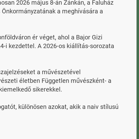
mosan 2026 május 8-án Zánkán, a Faluház 
ros Önkormányzatának a meghívására a 
földváron ér véget, ahol a Bajor Gizi 
-i kezdettel. A 2026-os kiállítás-sorozata 
szajelzéseket a művészetével 
vészeti életben Független művészként- a 
kiemelkedő sikerekkel.

atót, különösen azokat, akik a naiv stílusú 