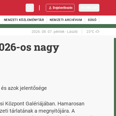
Bejelentkezés
IN ENGLISH
NEMZETI KÖZLEMÉNYTÁR
NEMZETI ARCHÍVUM
SÚGÓ
2026. 08. 07.
péntek
-
László
23°C
2026-os nagy
i és azok jelentősége
dési Központ Galériájában. Hamarosan 
ti tárlatának a megnyitójára. A 