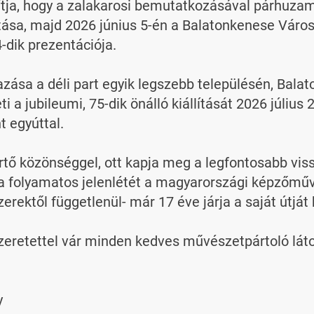
ítja, hogy a zalakarosi bemutatkozásával párhuza
llítása, majd 2026 június 5-én a Balatonkenese Vá
dik prezentációja.

ása a déli part egyik legszebb településén, Balaton
 jubileumi, 75-dik önálló kiállítását 2026 július 24
 egyúttal.

tő közönséggel, ott kapja meg a legfontosabb vis
a a folyamatos jelenlétét a magyarországi képzőmű
ektől függetlenül- már 17 éve járja a saját útját 
 szeretettel vár minden kedves művészetpártoló látog

