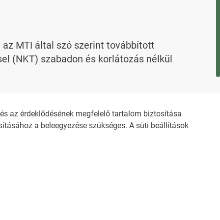
 MTI által szó szerint továbbított 
l (NKT) szabadon és korlátozás nélkül 
evelező címen kaphat.
s az érdeklődésének megfelelő tartalom biztosítása
ításához a beleegyezése szükséges. A süti beállítások
ZŐDÉSI FELTÉTELEK
NEMZETI KÖZLEMÉNYTÁR MEGRENDELÉS
OZTATÓ
AKADÁLYMENTESÍTÉSI NYILATKOZAT
KÖZLEMÉNY BEADÁSA
Süti beállítások