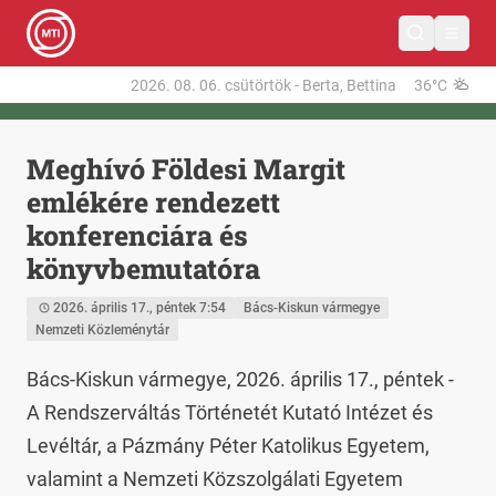
2026. 08. 06.
csütörtök
-
Berta, Bettina
36°C
Meghívó Földesi Margit
emlékére rendezett
konferenciára és
könyvbemutatóra
2026. április 17., péntek 7:54
Bács-Kiskun vármegye
Nemzeti Közleménytár
Bács-Kiskun vármegye, 2026. április 17., péntek - 
A Rendszerváltás Történetét Kutató Intézet és 
Levéltár, a Pázmány Péter Katolikus Egyetem, 
valamint a Nemzeti Közszolgálati Egyetem 