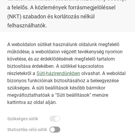
a felelős. A közlemények forrásmegjelöléssel 
(NKT) szabadon és korlátozás nélkül 
felhasználhatók.

Az NKT szolgáltatással kapcsolatban további 
A weboldalon sütiket használunk oldalunk megfelelő
működése, a weboldalon végzett tevékenység nyomon
információt az 
nkt@dunamsz.hu
 elektronikus 
követése, és az érdeklődésének megfelelő tartalom
levelező címen kaphat.
biztosítása érdekében. A sütikkel kapcsolatos
részletekről a
Süti-házirendünkben
olvashat. A weboldal
bizonyos funkcióinak biztosításához a beleegyezése
HIRADO.HU
MEDIAKLIKK.HU
szükséges. A süti beállítások később bármikor
M4SPORT.HU
NEMZETISPORT.HU
megváltoztathatóak a "Süti beállítások" menüre
kattintva az oldal alján.
NKT ÁLTALÁNOS SZERZŐDÉSI FELTÉTELEK
Szükséges sütik
NEMZETI KÖZLEMÉNYTÁR MEGRENDELÉS
ADATKEZELÉSI TÁJÉKOZTATÓ
AKADÁLYMENTESÍTÉSI NYILATKOZAT
Statisztika célú sütik
IMPRESSZUM