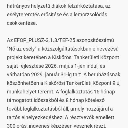
hátrányos helyzetű diákok felzárkóztatása, az 
esélyteremtés erősítése és a lemorzsolódás 
csökkentése.

Az EFOP_PLUSZ-3.1.3/TEF-25 azonosítószámú 
"Nő az esély" a közszolgáltatásokban elnevezésű 
projekt keretében a Kiskőrösi Tankerületi Központ 
saját fejlesztése 2026. május 1-jén indul, és 
várhatóan 2029. január 31-ig tart. A beruházásnak 
köszönhetően a Kiskőrösi Tankerületi Központ 9 új 
munkahelyet teremt. A foglalkoztatás 16 hónap 
támogatott időszakból és 8 hónap kötelező 
továbbfoglalkoztatásból áll, amely hozzájárul a 
tartós elhelyezkedéshez. A résztvevők emellett 
300 órás, ingyenes képzésen vesznek részt, 