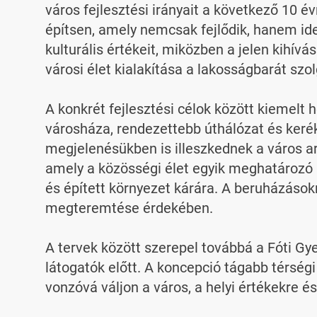
város fejlesztési irányait a következő 10 é
építsen, amely nemcsak fejlődik, hanem id
kulturális értékeit, miközben a jelen kihív
városi élet kialakítása a lakosságbarát szol
A konkrét fejlesztési célok között kiemelt h
városháza, rendezettebb úthálózat és keré
megjelenésükben is illeszkednek a város ar
amely a közösségi élet egyik meghatározó h
és épített környezet kárára. A beruházásokn
megteremtése érdekében.

A tervek között szerepel továbbá a Fóti G
látogatók előtt. A koncepció tágabb térségi 
vonzóvá váljon a város, a helyi értékekre és