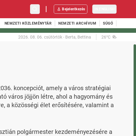
Bejelentkezés
IN ENGLISH
NEMZETI KÖZLEMÉNYTÁR
NEMZETI ARCHÍVUM
SÚGÓ
2026. 08. 06.
csütörtök
-
Berta, Bettina
26°C
036. koncepciót, amely a város stratégiai 
tó város jöjjön létre, ahol a hagyomány és 
, a közösségi élet erősítésére, valamint a 
isztián polgármester kezdeményezésére a 