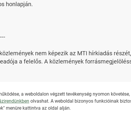
s honlapján.

---

özlemények nem képezik az MTI hírkiadás részét, az
adója a felelős. A közlemények forrásmegjelölésse
bi információt az 
nkt@dunamsz.hu
 elektronikus l
működése, a weboldalon végzett tevékenység nyomon követése, é
házirendünkben
olvashat. A weboldal bizonyos funkcióinak biztos
NKT ÁLTALÁNOS SZER
k" menüre kattintva az oldal alján.
ADATKEZELÉSI TÁJÉK
IMPRESSZUM