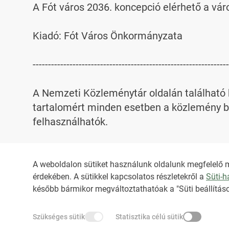
A Fót város 2036. koncepció elérhető a váro
Kiadó: Fót Város Önkormányzata

----------------------------------------------------------------
A Nemzeti Közleménytár oldalán található k
tartalomért minden esetben a közlemény be
felhasználhatók.

Az NKT szolgáltatással kapcsolatban továb
A weboldalon sütiket használunk oldalunk megfelelő 
érdekében. A sütikkel kapcsolatos részletekről a
Süti-
HIRADO.HU
MEDIAKLIKK.HU
később bármikor megváltoztathatóak a "Süti beállításo
Szükséges sütik
Statisztika célú sütik
M4SPORT.HU
NEMZETISPORT.HU