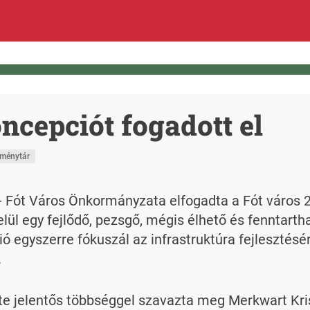
ncepciót fogadott el
eménytár
 - Fót Város Önkormányzata elfogadta a Fót város 2
elül egy fejlődő, pezsgő, mégis élhető és fenntartha
egyszerre fókuszál az infrastruktúra fejlesztésére
.
te jelentős többséggel szavazta meg Merkwart Kr