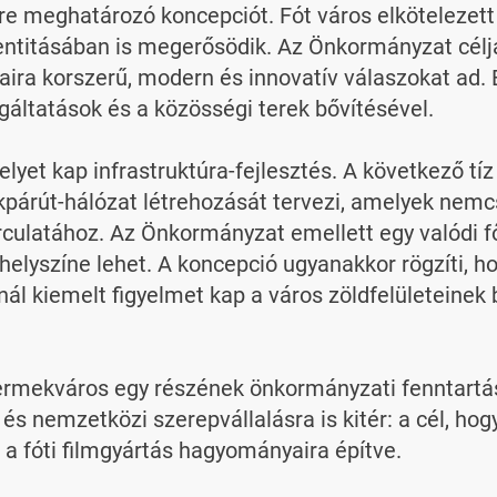
vre meghatározó koncepciót. Fót város elkötelezett 
entitásában is megerősödik. Az Önkormányzat célja
ásaira korszerű, modern és innovatív válaszokat ad
gáltatások és a közösségi terek bővítésével.

elyet kap infrastruktúra-fejlesztés. A következő tí
kpárút-hálózat létrehozását tervezi, amelyek nemc
culatához. Az Önkormányzat emellett egy valódi főt
elyszíne lehet. A koncepció ugyanakkor rögzíti, ho
ál kiemelt figyelmet kap a város zöldfelületeinek b
yermekváros egy részének önkormányzati fenntartás
és nemzetközi szerepvállalásra is kitér: a cél, hogy 
 a fóti filmgyártás hagyományaira építve.
