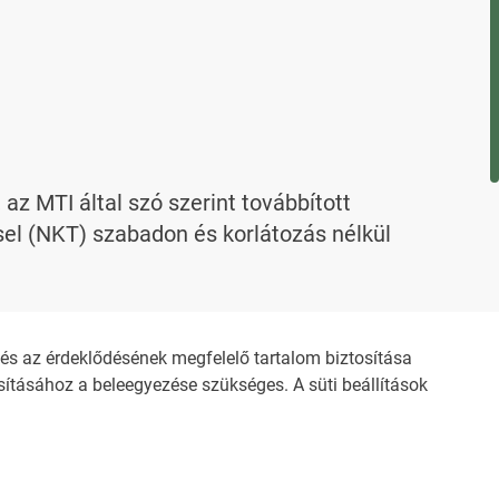
 MTI által szó szerint továbbított 
l (NKT) szabadon és korlátozás nélkül 
evelező címen kaphat.
s az érdeklődésének megfelelő tartalom biztosítása
ításához a beleegyezése szükséges. A süti beállítások
ZŐDÉSI FELTÉTELEK
NEMZETI KÖZLEMÉNYTÁR MEGRENDELÉS
OZTATÓ
AKADÁLYMENTESÍTÉSI NYILATKOZAT
KÖZLEMÉNY BEADÁSA