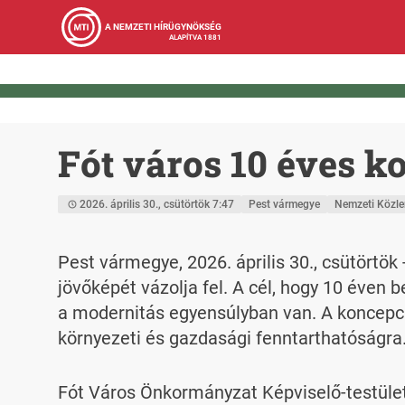
A NEMZETI HÍRÜGYNÖKSÉG
ALAPÍTVA 1881
Fót város 10 éves ko
2026. április 30., csütörtök 7:47
Pest vármegye
Nemzeti Közl
Pest vármegye, 2026. április 30., csütörtök
jövőképét vázolja fel. A cél, hogy 10 éven b
a modernitás egyensúlyban van. A koncepció 
környezeti és gazdasági fenntarthatóságra
Fót Város Önkormányzat Képviselő-testüle