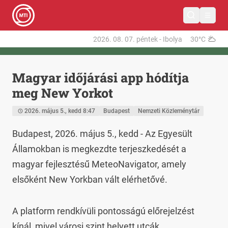
2026. 08. 07.
péntek
-
Ibolya
30°C
Magyar időjárási app hódítja
meg New Yorkot
2026. május 5., kedd 8:47
Budapest
Nemzeti Közleménytár
Budapest, 2026. május 5., kedd - Az Egyesült 
Államokban is megkezdte terjeszkedését a 
magyar fejlesztésű MeteoNavigator, amely 
elsőként New Yorkban vált elérhetővé.
A platform rendkívüli pontosságú előrejelzést 
kínál, mivel városi szint helyett utcák 