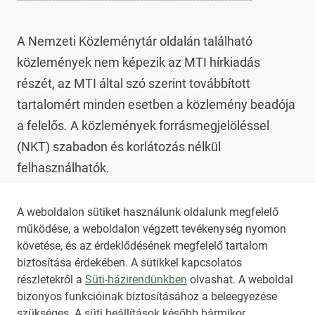
A Nemzeti Közleménytár oldalán található 
közlemények nem képezik az MTI hírkiadás 
részét, az MTI által szó szerint továbbított 
tartalomért minden esetben a közlemény beadója 
a felelős. A közlemények forrásmegjelöléssel 
(NKT) szabadon és korlátozás nélkül 
felhasználhatók.

Az NKT szolgáltatással kapcsolatban további 
A weboldalon sütiket használunk oldalunk megfelelő
működése, a weboldalon végzett tevékenység nyomon
információt az 
nkt@dunamsz.hu
 elektronikus 
követése, és az érdeklődésének megfelelő tartalom
levelező címen kaphat.
biztosítása érdekében. A sütikkel kapcsolatos
részletekről a
Süti-házirendünkben
olvashat. A weboldal
bizonyos funkcióinak biztosításához a beleegyezése
HIRADO.HU
MEDIAKLIKK.HU
szükséges. A süti beállítások később bármikor