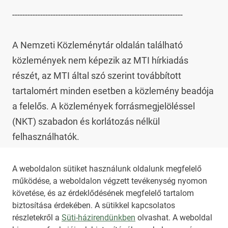
-------------------------------------------------------------------

A Nemzeti Közleménytár oldalán található 
közlemények nem képezik az MTI hírkiadás 
részét, az MTI által szó szerint továbbított 
tartalomért minden esetben a közlemény beadója 
a felelős. A közlemények forrásmegjelöléssel 
(NKT) szabadon és korlátozás nélkül 
felhasználhatók.

Az NKT szolgáltatással kapcsolatban további 
A weboldalon sütiket használunk oldalunk megfelelő
működése, a weboldalon végzett tevékenység nyomon
információt az 
nkt@dunamsz.hu
 elektronikus 
követése, és az érdeklődésének megfelelő tartalom
levelező címen kaphat.
biztosítása érdekében. A sütikkel kapcsolatos
részletekről a
Süti-házirendünkben
olvashat. A weboldal