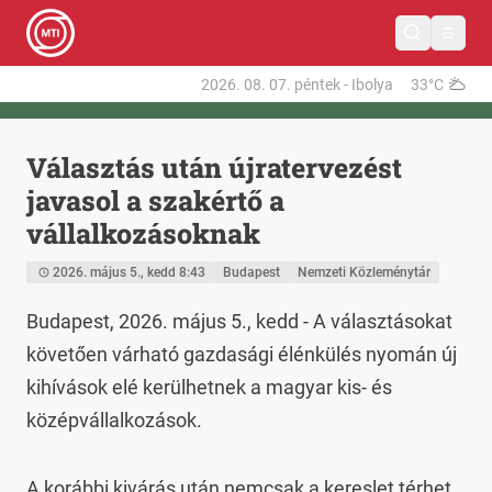
2026. 08. 07.
péntek
-
Ibolya
33°C
Választás után újratervezést
javasol a szakértő a
vállalkozásoknak
2026. május 5., kedd 8:43
Budapest
Nemzeti Közleménytár
Budapest, 2026. május 5., kedd - A választásokat 
követően várható gazdasági élénkülés nyomán új 
kihívások elé kerülhetnek a magyar kis- és 
középvállalkozások.
A korábbi kivárás után nemcsak a kereslet térhet 