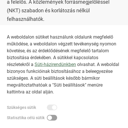
a felelős. A közlemények forrásmegjelöléssel 
(NKT) szabadon és korlátozás nélkül 
felhasználhatók.

Az NKT szolgáltatással kapcsolatban további 
A weboldalon sütiket használunk oldalunk megfelelő
működése, a weboldalon végzett tevékenység nyomon
információt az 
nkt@dunamsz.hu
 elektronikus 
követése, és az érdeklődésének megfelelő tartalom
levelező címen kaphat.
biztosítása érdekében. A sütikkel kapcsolatos
részletekről a
Süti-házirendünkben
olvashat. A weboldal
bizonyos funkcióinak biztosításához a beleegyezése
HIRADO.HU
MEDIAKLIKK.HU
szükséges. A süti beállítások később bármikor
M4SPORT.HU
NEMZETISPORT.HU
megváltoztathatóak a "Süti beállítások" menüre
kattintva az oldal alján.
NKT ÁLTALÁNOS SZERZŐDÉSI FELTÉTELEK
Szükséges sütik
NEMZETI KÖZLEMÉNYTÁR MEGRENDELÉS
ADATKEZELÉSI TÁJÉKOZTATÓ
AKADÁLYMENTESÍTÉSI NYILATKOZAT
Statisztika célú sütik
IMPRESSZUM
KÖZLEMÉNY BEADÁSA