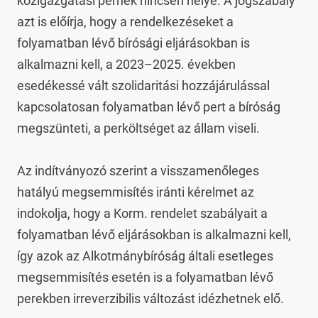
közigazgatási pernek nincsen helye. A jogszabály 
azt is előírja, hogy a rendelkezéseket a 
folyamatban lévő bírósági eljárásokban is 
alkalmazni kell, a 2023–2025. években 
esedékessé vált szolidaritási hozzájárulással 
kapcsolatosan folyamatban lévő pert a bíróság 
megszünteti, a perköltséget az állam viseli.

Az indítványozó szerint a visszamenőleges 
hatályú megsemmisítés iránti kérelmet az 
indokolja, hogy a Korm. rendelet szabályait a 
folyamatban lévő eljárásokban is alkalmazni kell, 
így azok az Alkotmánybíróság általi esetleges 
megsemmisítés esetén is a folyamatban lévő 
perekben irreverzibilis változást idézhetnek elő.
