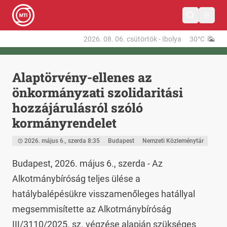
2026. 08. 06.
csütörtök
-
Ibolya
30°C
Alaptörvény-ellenes az
önkormányzati szolidaritási
hozzájárulásról szóló
kormányrendelet
2026. május 6., szerda 8:35
Budapest
Nemzeti Közleménytár
Budapest, 2026. május 6., szerda - Az 
Alkotmánybíróság teljes ülése a 
hatálybalépésükre visszamenőleges hatállyal 
megsemmisítette az Alkotmánybíróság 
III/3110/2025. sz. végzése alapján szükséges 