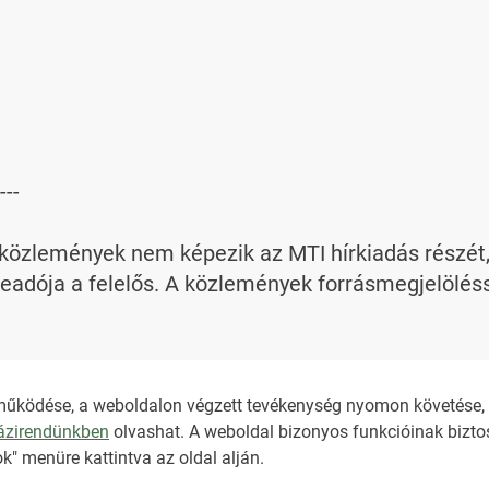
---

özlemények nem képezik az MTI hírkiadás részét, az
adója a felelős. A közlemények forrásmegjelölésse
bi információt az 
nkt@dunamsz.hu
 elektronikus l
működése, a weboldalon végzett tevékenység nyomon követése, é
házirendünkben
olvashat. A weboldal bizonyos funkcióinak biztos
NKT ÁLTALÁNOS SZER
k" menüre kattintva az oldal alján.
ADATKEZELÉSI TÁJÉK