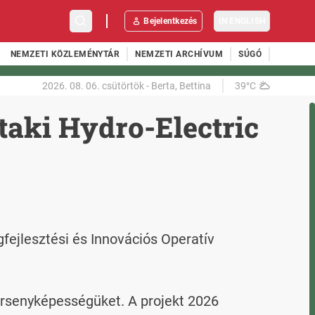
Bejelentkezés
IN ENGLISH
NEMZETI KÖZLEMÉNYTÁR
NEMZETI ARCHÍVUM
SÚGÓ
2026. 08. 06.
csütörtök
-
Berta, Bettina
39°C
taki Hydro-Electric
fejlesztési és Innovációs Operatív 
rsenyképességüket. A projekt 2026 