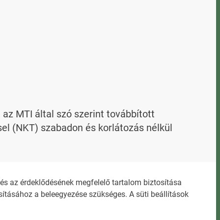
 MTI által szó szerint továbbított 
l (NKT) szabadon és korlátozás nélkül 
evelező címen kaphat.
s az érdeklődésének megfelelő tartalom biztosítása
ításához a beleegyezése szükséges. A süti beállítások
ZŐDÉSI FELTÉTELEK
NEMZETI KÖZLEMÉNYTÁR MEGRENDELÉS
OZTATÓ
AKADÁLYMENTESÍTÉSI NYILATKOZAT