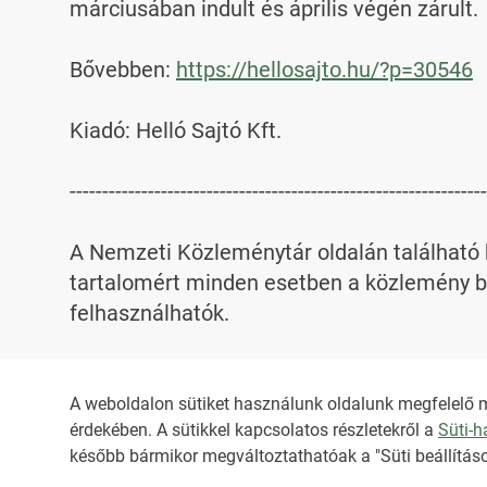
márciusában indult és április végén zárult.

Bővebben: 
https://hellosajto.hu/?p=30546
Kiadó: Helló Sajtó Kft.

----------------------------------------------------------------
A Nemzeti Közleménytár oldalán található k
tartalomért minden esetben a közlemény be
felhasználhatók.

Az NKT szolgáltatással kapcsolatban továb
A weboldalon sütiket használunk oldalunk megfelelő 
érdekében. A sütikkel kapcsolatos részletekről a
Süti-
HIRADO.HU
MEDIAKLIKK.HU
később bármikor megváltoztathatóak a "Süti beállításo