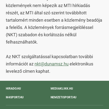
közlemények nem képezik az MTI hírkiadás 
részét, az MTI által szó szerint továbbított 
tartalomért minden esetben a közlemény beadója 
a felelős. A közlemények forrásmegjelöléssel 
(NKT) szabadon és korlátozás nélkül 
felhasználhatók.

Az NKT szolgáltatással kapcsolatban további 
információt az 
nkt@dunamsz.hu
 elektronikus 
levelező címen kaphat.
HIRADO.HU
MEDIAKLIKK.HU
M4SPORT.HU
NEMZETISPORT.HU