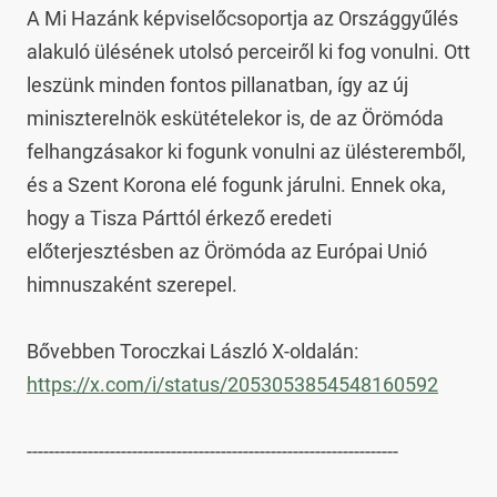
A Mi Hazánk képviselőcsoportja az Országgyűlés 
alakuló ülésének utolsó perceiről ki fog vonulni. Ott 
leszünk minden fontos pillanatban, így az új 
miniszterelnök eskütételekor is, de az Örömóda 
felhangzásakor ki fogunk vonulni az ülésteremből, 
és a Szent Korona elé fogunk járulni. Ennek oka, 
hogy a Tisza Párttól érkező eredeti 
előterjesztésben az Örömóda az Európai Unió 
himnuszaként szerepel.

Bővebben Toroczkai László X-oldalán: 
https://x.com/i/status/2053053854548160592
-------------------------------------------------------------------
