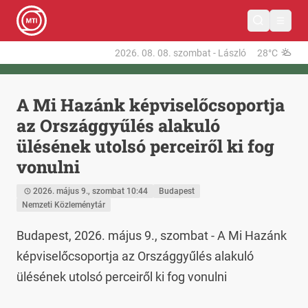
2026. 08. 08.
szombat
-
László
28°C
A Mi Hazánk képviselőcsoportja
az Országgyűlés alakuló
ülésének utolsó perceiről ki fog
vonulni
2026. május 9., szombat 10:44
Budapest
Nemzeti Közleménytár
Budapest, 2026. május 9., szombat - A Mi Hazánk 
képviselőcsoportja az Országgyűlés alakuló 
ülésének utolsó perceiről ki fog vonulni