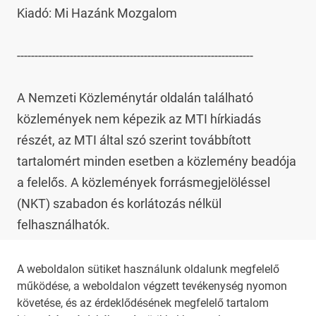
Kiadó: Mi Hazánk Mozgalom

-------------------------------------------------------------------

A Nemzeti Közleménytár oldalán található 
közlemények nem képezik az MTI hírkiadás 
részét, az MTI által szó szerint továbbított 
tartalomért minden esetben a közlemény beadója 
a felelős. A közlemények forrásmegjelöléssel 
(NKT) szabadon és korlátozás nélkül 
felhasználhatók.

Az NKT szolgáltatással kapcsolatban további 
A weboldalon sütiket használunk oldalunk megfelelő
működése, a weboldalon végzett tevékenység nyomon
információt az 
nkt@dunamsz.hu
 elektronikus 
követése, és az érdeklődésének megfelelő tartalom
levelező címen kaphat.