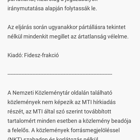
iránymutatása alapján folytassák le.

Az eljárás során ugyanakkor pártállásra tekintet 
nélkül mindenkit megillet az ártatlanság vélelme.

Kiadó: Fidesz-frakció

-------------------------------------------------------------------

A Nemzeti Közleménytár oldalán található 
közlemények nem képezik az MTI hírkiadás 
részét, az MTI által szó szerint továbbított 
tartalomért minden esetben a közlemény beadója 
a felelős. A közlemények forrásmegjelöléssel 
(NKT) szabadon és korlátozás nélkül 