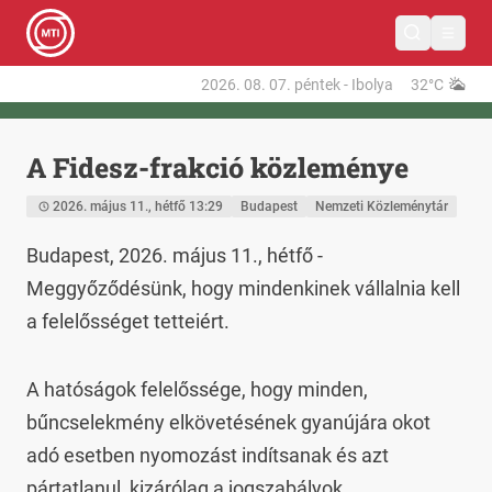
2026. 08. 07.
péntek
-
Ibolya
32°C
A Fidesz-frakció közleménye
2026. május 11., hétfő 13:29
Budapest
Nemzeti Közleménytár
Budapest, 2026. május 11., hétfő - 
Meggyőződésünk, hogy mindenkinek vállalnia kell 
a felelősséget tetteiért.
A hatóságok felelőssége, hogy minden, 
bűncselekmény elkövetésének gyanújára okot 
adó esetben nyomozást indítsanak és azt 
pártatlanul, kizárólag a jogszabályok 