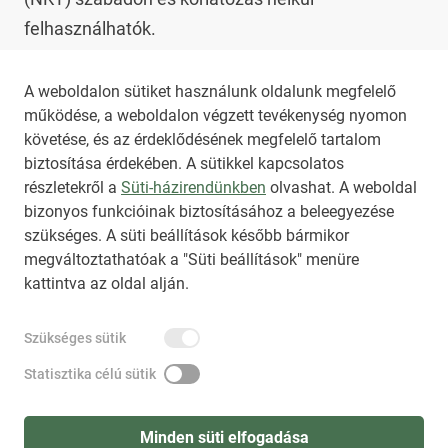
felhasználhatók.

Az NKT szolgáltatással kapcsolatban további 
A weboldalon sütiket használunk oldalunk megfelelő
működése, a weboldalon végzett tevékenység nyomon
információt az 
nkt@dunamsz.hu
 elektronikus 
követése, és az érdeklődésének megfelelő tartalom
levelező címen kaphat.
biztosítása érdekében. A sütikkel kapcsolatos
részletekről a
Süti-házirendünkben
olvashat. A weboldal
bizonyos funkcióinak biztosításához a beleegyezése
HIRADO.HU
MEDIAKLIKK.HU
szükséges. A süti beállítások később bármikor
M4SPORT.HU
NEMZETISPORT.HU
megváltoztathatóak a "Süti beállítások" menüre
kattintva az oldal alján.
NKT ÁLTALÁNOS SZERZŐDÉSI FELTÉTELEK
Szükséges sütik
NEMZETI KÖZLEMÉNYTÁR MEGRENDELÉS
ADATKEZELÉSI TÁJÉKOZTATÓ
AKADÁLYMENTESÍTÉSI NYILATKOZAT
Statisztika célú sütik
IMPRESSZUM
KÖZLEMÉNY BEADÁSA
SÚGÓ
Minden süti elfogadása