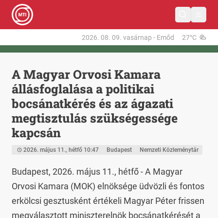
2026. 08. 09.
vasárnap
-
Emőd
27°C
A Magyar Orvosi Kamara
állásfoglalása a politikai
bocsánatkérés és az ágazati
megtisztulás szükségessége
kapcsán
2026. május 11., hétfő 10:47
Budapest
Nemzeti Közleménytár
Budapest, 2026. május 11., hétfő - A Magyar 
Orvosi Kamara (MOK) elnöksége üdvözli és fontos 
erkölcsi gesztusként értékeli Magyar Péter frissen 
megválasztott miniszterelnök bocsánatkérését a 