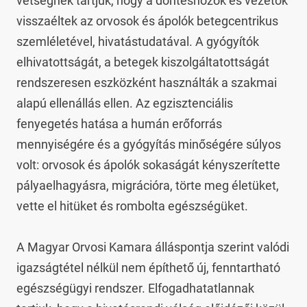
vétségnek tartjuk, hogy a döntéshozók és vezetők 
visszaéltek az orvosok és ápolók betegcentrikus 
szemléletével, hivatástudatával. A gyógyítók 
elhivatottságát, a betegek kiszolgáltatottságát 
rendszeresen eszközként használták a szakmai 
alapú ellenállás ellen. Az egzisztenciális 
fenyegetés hatása a humán erőforrás 
mennyiségére és a gyógyítás minőségére súlyos 
volt: orvosok és ápolók sokaságát kényszerítette 
pályaelhagyásra, migrációra, törte meg életüket, 
vette el hitüket és rombolta egészségüket.

A Magyar Orvosi Kamara álláspontja szerint valódi 
igazságtétel nélkül nem építhető új, fenntartható 
egészségügyi rendszer. Elfogadhatatlannak 