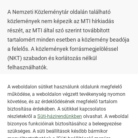
A Nemzeti Közleménytár oldalán található 
közlemények nem képezik az MTI hírkiadás 
részét, az MTI által szó szerint továbbított 
tartalomért minden esetben a közlemény beadója 
a felelős. A közlemények forrásmegjelöléssel 
(NKT) szabadon és korlátozás nélkül 
felhasználhatók.

Az NKT szolgáltatással kapcsolatban további 
A weboldalon sütiket használunk oldalunk megfelelő
működése, a weboldalon végzett tevékenység nyomon
információt az 
nkt@dunamsz.hu
 elektronikus 
követése, és az érdeklődésének megfelelő tartalom
levelező címen kaphat.
biztosítása érdekében. A sütikkel kapcsolatos
részletekről a
Süti-házirendünkben
olvashat. A weboldal
bizonyos funkcióinak biztosításához a beleegyezése
HIRADO.HU
MEDIAKLIKK.HU
szükséges. A süti beállítások később bármikor
M4SPORT.HU
NEMZETISPORT.HU