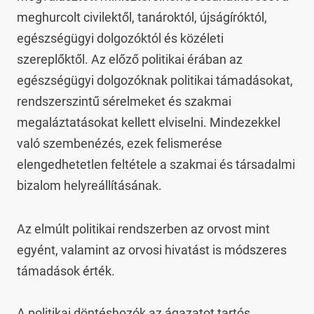
meghurcolt civilektől, tanároktól, újságíróktól, 
egészségügyi dolgozóktól és közéleti 
szereplőktől. Az előző politikai érában az 
egészségügyi dolgozóknak politikai támadásokat, 
rendszerszintű sérelmeket és szakmai 
megaláztatásokat kellett elviselni. Mindezekkel 
való szembenézés, ezek felismerése 
elengedhetetlen feltétele a szakmai és társadalmi 
bizalom helyreállításának.
Az elmúlt politikai rendszerben az orvost mint 
egyént, valamint az orvosi hivatást is módszeres 
támadások érték.

A politikai döntéshozók az ágazatot tartós 