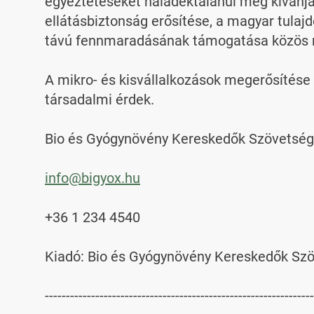
egyeztetéseket haladéktalanul meg kívánja 
ellátásbiztonság erősítése, a magyar tulaj
távú fennmaradásának támogatása közös n
A mikro- és kisvállalkozások megerősítése
társadalmi érdek.

Bio és Gyógynövény Kereskedők Szövetsé
info@bigyox.hu
+36 1 234 4540

Kiadó: Bio és Gyógynövény Kereskedők Szö
----------------------------------------------------------------