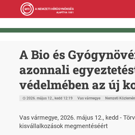
A NEMZETI HÍRÜGYNÖKSÉG
ALAPÍTVA 1881
A Bio és Gyógynövé
azonnali egyeztetés
védelmében az új 
2026. május 12., kedd 12:19
Vas vármegye
Nemzeti Közlemén
Vas vármegye, 2026. május 12., kedd - Tör
kisvállalkozások megmentéséért