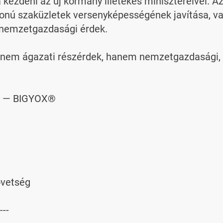
kezdeni az új kormány illetékes minisztereivel. Az
donú szaküzletek versenyképességének javítása, va
emzetgazdasági érdek.

 nem ágazati részérdek, hanem nemzetgazdasági, eg
g — BIGYOX®

vetség

---
