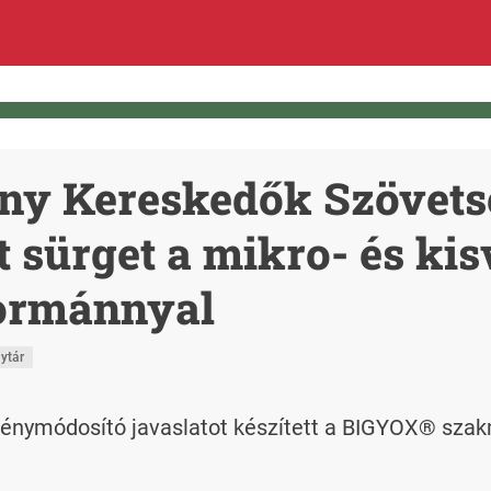
ny Kereskedők Szövets
t sürget a mikro- és ki
kormánnyal
ytár
vénymódosító javaslatot készített a BIGYOX® szak