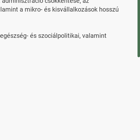
 adminisztráció csökkentése, az 
lamint a mikro- és kisvállalkozások hosszú 
észség- és szociálpolitikai, valamint 