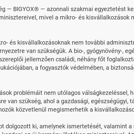
ég — BIGYOX® — azonnali szakmai egyeztetést ke
inisztereivel, mivel a mikro- és kisvállalkozások m
kro- és kisvállalkozásoknak nem további adminisztr
örnyezetre van szükségük. A bio-, gyógynövény-, e
zereplői jellemzően családi, néhány főt foglalkozt
ukációjában, a fogyasztók védelmében, a biztonság
zások problémáit nem utólagos válságkezeléssel, 
sre van szükség, ahol a gazdasági, egészségügyi, t
hozók közvetlenül megismerhetik a kisvállalkozás
dolgozott ki, amelynek ismertetését, valamint a r