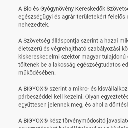
A Bio és Gyógynövény Kereskedők Szövets
egészségügyi és agrár területekért felelős m
nehezedtek.

A Szövetség álláspontja szerint a hazai mi
életszerű és végrehajtható szabályozási k
kiskereskedelmi szektor magyar tulajdonú s
töltenek be a lakosság egészségtudatos ed
működésében.

A BIGYOX® szerint a mikro- és kisvállalko
párbeszéddel kell kezelni. Olyan egyezteté
együttesen jelennek meg, és ahol a döntés
A BIGYOX® kész törvénymódosító javaslatot 