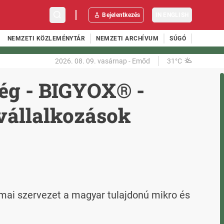
Bejelentkezés
IN ENGLISH
NEMZETI KÖZLEMÉNYTÁR
NEMZETI ARCHÍVUM
SÚGÓ
2026. 08. 09.
vasárnap
-
Emőd
31°C
ég - BIGYOX® -
svállalkozások
mai szervezet a magyar tulajdonú mikro és 