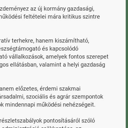
zdeményez az új kormány gazdasági, 
űködési feltételei mára kritikus szintre 
atív terhekre, hanem kiszámítható, 
gészségtámogató és kapcsolódó 
ató vállalkozások, amelyek fontos szerepet 
os ellátásban, valamint a helyi gazdaság 
hanem előzetes, érdemi szakmai 
ársadalmi, szociális és agrár szempontok 
ok mindennapi működési nehézségeit.

észletszabályok pontosításáról szóló 