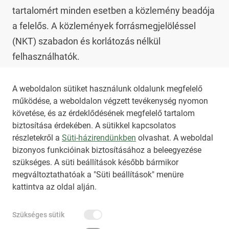
tartalomért minden esetben a közlemény beadója 
a felelős. A közlemények forrásmegjelöléssel 
(NKT) szabadon és korlátozás nélkül 
felhasználhatók.

Az NKT szolgáltatással kapcsolatban további 
A weboldalon sütiket használunk oldalunk megfelelő
működése, a weboldalon végzett tevékenység nyomon
információt az 
nkt@dunamsz.hu
 elektronikus 
követése, és az érdeklődésének megfelelő tartalom
levelező címen kaphat.
biztosítása érdekében. A sütikkel kapcsolatos
részletekről a
Süti-házirendünkben
olvashat. A weboldal
bizonyos funkcióinak biztosításához a beleegyezése
HIRADO.HU
MEDIAKLIKK.HU
szükséges. A süti beállítások később bármikor
M4SPORT.HU
NEMZETISPORT.HU
megváltoztathatóak a "Süti beállítások" menüre
kattintva az oldal alján.
NKT ÁLTALÁNOS SZERZŐDÉSI FELTÉTELEK
Szükséges sütik
NEMZETI KÖZLEMÉNYTÁR MEGRENDELÉS
ADATKEZELÉSI TÁJÉKOZTATÓ