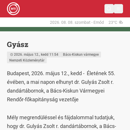
2026. 08. 08.
szombat
-
Emőd
23°C
Gyász
2026. május 12., kedd 11:54
Bács-Kiskun vármegye
Nemzeti Közleménytár
Budapest, 2026. május 12., kedd -  Életének 55. 
évében, a mai napon elhunyt dr. Gulyás Zsolt r. 
dandártábornok, a Bács-Kiskun Vármegyei 
Rendőr-főkapitányság vezetője
Mély megrendüléssel és fájdalommal tudatjuk, 
hogy dr. Gulyás Zsolt r. dandártábornok, a Bács-