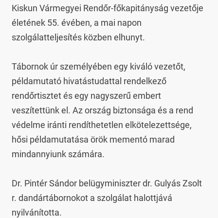
Kiskun Vármegyei Rendőr-főkapitányság vezetője 
életének 55. évében, a mai napon 
szolgálatteljesítés közben elhunyt.

Tábornok úr személyében egy kiváló vezetőt, 
példamutató hivatástudattal rendelkező 
rendőrtisztet és egy nagyszerű embert 
veszítettünk el. Az ország biztonsága és a rend 
védelme iránti rendíthetetlen elkötelezettsége, 
hősi példamutatása örök mementó marad 
mindannyiunk számára.

Dr. Pintér Sándor belügyminiszter dr. Gulyás Zsolt 
r. dandártábornokot a szolgálat halottjává 
nyilvánította.
