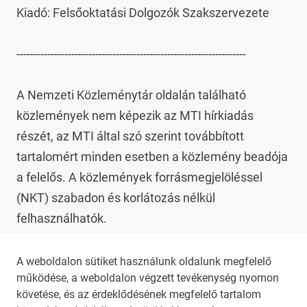
Kiadó: Felsőoktatási Dolgozók Szakszervezete

-------------------------------------------------------------------

A Nemzeti Közleménytár oldalán található 
közlemények nem képezik az MTI hírkiadás 
részét, az MTI által szó szerint továbbított 
tartalomért minden esetben a közlemény beadója 
a felelős. A közlemények forrásmegjelöléssel 
(NKT) szabadon és korlátozás nélkül 
felhasználhatók.

Az NKT szolgáltatással kapcsolatban további 
A weboldalon sütiket használunk oldalunk megfelelő
működése, a weboldalon végzett tevékenység nyomon
információt az 
nkt@dunamsz.hu
 elektronikus 
követése, és az érdeklődésének megfelelő tartalom
levelező címen kaphat.