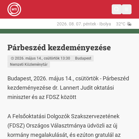
2026. 08. 07.
péntek
-
Ibolya
32°C
Párbeszéd kezdeményezése
2026. május 14., csütörtök 13:30
Budapest
Nemzeti Közleménytár
Budapest, 2026. május 14., csütörtök - Párbeszéd 
kezdeményezése dr. Lannert Judit oktatási 
miniszter és az FDSZ között
A Felsőoktatási Dolgozók Szakszervezetének 
(FDSZ) Országos Választmánya üdvözli az új 
kormány megalakulását, és ezúton gratulál az 