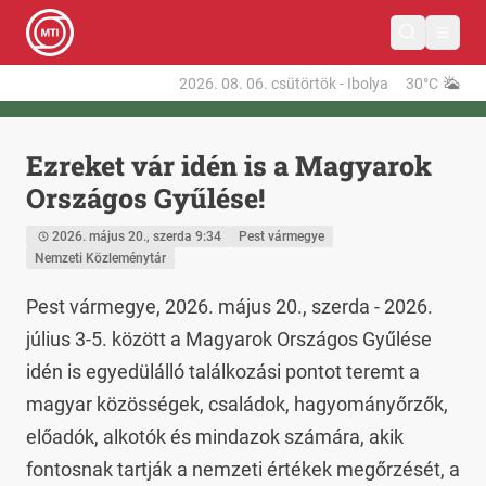
2026. 08. 06.
csütörtök
-
Ibolya
30°C
Ezreket vár idén is a Magyarok
Országos Gyűlése!
2026. május 20., szerda 9:34
Pest vármegye
Nemzeti Közleménytár
Pest vármegye, 2026. május 20., szerda - 2026. 
július 3-5. között a Magyarok Országos Gyűlése 
idén is egyedülálló találkozási pontot teremt a 
magyar közösségek, családok, hagyományőrzők, 
előadók, alkotók és mindazok számára, akik 
fontosnak tartják a nemzeti értékek megőrzését, a 