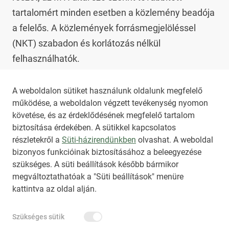
tartalomért minden esetben a közlemény beadója 
a felelős. A közlemények forrásmegjelöléssel 
(NKT) szabadon és korlátozás nélkül 
felhasználhatók.

Az NKT szolgáltatással kapcsolatban további 
A weboldalon sütiket használunk oldalunk megfelelő
működése, a weboldalon végzett tevékenység nyomon
információt az 
nkt@dunamsz.hu
 elektronikus 
követése, és az érdeklődésének megfelelő tartalom
levelező címen kaphat.
biztosítása érdekében. A sütikkel kapcsolatos
részletekről a
Süti-házirendünkben
olvashat. A weboldal
bizonyos funkcióinak biztosításához a beleegyezése
HIRADO.HU
MEDIAKLIKK.HU
szükséges. A süti beállítások később bármikor
M4SPORT.HU
NEMZETISPORT.HU
megváltoztathatóak a "Süti beállítások" menüre
kattintva az oldal alján.
NKT ÁLTALÁNOS SZERZŐDÉSI FELTÉTELEK
Szükséges sütik
NEMZETI KÖZLEMÉNYTÁR MEGRENDELÉS
ADATKEZELÉSI TÁJÉKOZTATÓ