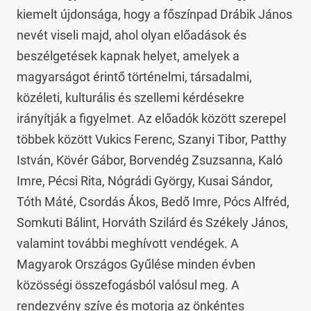
kiemelt újdonsága, hogy a főszínpad Drábik János 
nevét viseli majd, ahol olyan előadások és 
beszélgetések kapnak helyet, amelyek a 
magyarságot érintő történelmi, társadalmi, 
közéleti, kulturális és szellemi kérdésekre 
irányítják a figyelmet. Az előadók között szerepel 
többek között Vukics Ferenc, Szanyi Tibor, Patthy 
István, Kövér Gábor, Borvendég Zsuzsanna, Kaló 
Imre, Pécsi Rita, Nógrádi György, Kusai Sándor, 
Tóth Máté, Csordás Ákos, Bedő Imre, Pócs Alfréd, 
Somkuti Bálint, Horváth Szilárd és Székely János, 
valamint további meghívott vendégek. A 
Magyarok Országos Gyűlése minden évben 
közösségi összefogásból valósul meg. A 
rendezvény szíve és motorja az önkéntes 