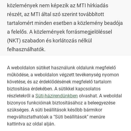
közlemények nem képezik az MTI hírkiadás 
részét, az MTI által szó szerint továbbított 
tartalomért minden esetben a közlemény beadója 
a felelős. A közlemények forrásmegjelöléssel 
(NKT) szabadon és korlátozás nélkül 
felhasználhatók.

Az NKT szolgáltatással kapcsolatban további 
A weboldalon sütiket használunk oldalunk megfelelő
működése, a weboldalon végzett tevékenység nyomon
információt az 
nkt@dunamsz.hu
 elektronikus 
követése, és az érdeklődésének megfelelő tartalom
levelező címen kaphat.
biztosítása érdekében. A sütikkel kapcsolatos
részletekről a
Süti-házirendünkben
olvashat. A weboldal
bizonyos funkcióinak biztosításához a beleegyezése
HIRADO.HU
MEDIAKLIKK.HU
szükséges. A süti beállítások később bármikor
M4SPORT.HU
NEMZETISPORT.HU
megváltoztathatóak a "Süti beállítások" menüre
kattintva az oldal alján.