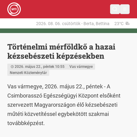
2026. 08. 06.
csütörtök
-
Berta, Bettina
23°C
Történelmi mérföldkő a hazai
kézsebészeti képzésekben
2026. május 22., péntek 10:55
Vas vármegye
Nemzeti Közleménytár
Vas vármegye, 2026. május 22., péntek - A 
Csimborasszó Egészségügyi Központ elsőként 
szervezett Magyarországon élő kézsebészeti 
műtéti közvetítéssel egybekötött szakmai 
továbbképzést.