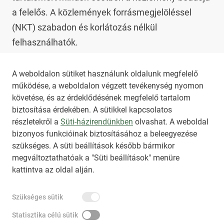
a felelős. A közlemények forrásmegjelöléssel 
(NKT) szabadon és korlátozás nélkül 
felhasználhatók.

Az NKT szolgáltatással kapcsolatban további 
A weboldalon sütiket használunk oldalunk megfelelő
működése, a weboldalon végzett tevékenység nyomon
információt az 
nkt@dunamsz.hu
 elektronikus 
követése, és az érdeklődésének megfelelő tartalom
levelező címen kaphat.
biztosítása érdekében. A sütikkel kapcsolatos
részletekről a
Süti-házirendünkben
olvashat. A weboldal
bizonyos funkcióinak biztosításához a beleegyezése
HIRADO.HU
MEDIAKLIKK.HU
szükséges. A süti beállítások később bármikor
M4SPORT.HU
NEMZETISPORT.HU
megváltoztathatóak a "Süti beállítások" menüre
kattintva az oldal alján.
NKT ÁLTALÁNOS SZERZŐDÉSI FELTÉTELEK
Szükséges sütik
NEMZETI KÖZLEMÉNYTÁR MEGRENDELÉS
ADATKEZELÉSI TÁJÉKOZTATÓ
AKADÁLYMENTESÍTÉSI NYILATKOZAT
Statisztika célú sütik
IMPRESSZUM