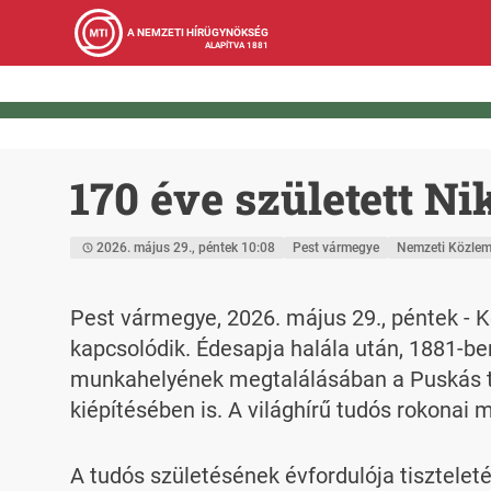
A NEMZETI HÍRÜGYNÖKSÉG
ALAPÍTVA 1881
170 éve született N
2026. május 29., péntek 10:08
Pest vármegye
Nemzeti Közlem
Pest vármegye, 2026. május 29., péntek - 
kapcsolódik. Édesapja halála után, 1881-be
munkahelyének megtalálásában a Puskás tes
kiépítésében is. A világhírű tudós rokonai
A tudós születésének évfordulója tisztele