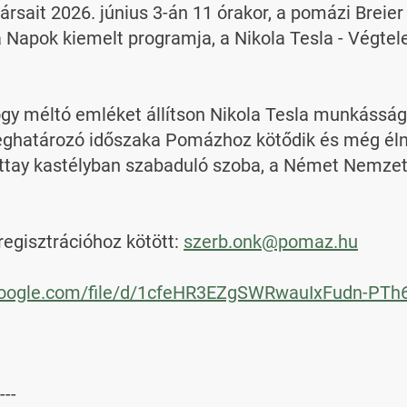
ársait 2026. június 3-án 11 órakor, a pomázi Breier
 Napok kiemelt programja, a Nikola Tesla - Végtel
ogy méltó emléket állítson Nikola Tesla munkáss
eghatározó időszaka Pomázhoz kötődik és még élnek 
attay kastélyban szabaduló szoba, a Német Nemzeti


egisztrációhoz kötött: 
szerb.onk@pomaz.hu
.google.com/file/d/1cfeHR3EZgSWRwauIxFudn-PTh6
---
