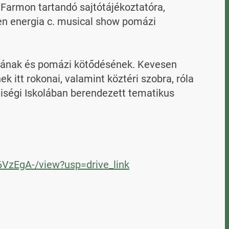
 Farmon tartandó sajtótájékoztatóra, 
en energia c. musical show pomázi 
ágának és pomázi kötődésének. Kevesen 
itt rokonai, valamint köztéri szobra, róla 
ségi Iskolában berendezett tematikus 
VzEgA-/view?usp=drive_link