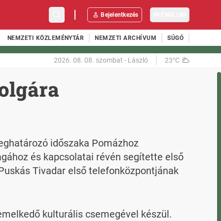
Bejelentkezés
IN ENGLISH
NEMZETI KÖZLEMÉNYTÁR
NEMZETI ARCHÍVUM
SÚGÓ
2026. 08. 08.
szombat
-
László
23°C
polgára
 meghatározó időszaka Pomázhoz 
gához és kapcsolatai révén segítette első 
Puskás Tivadar első telefonközpontjának 
melkedő kulturális csemegével készül. 