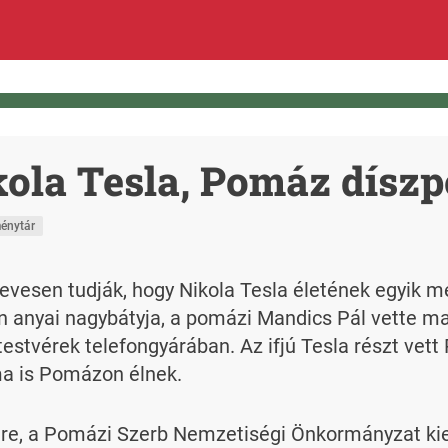
ikola Tesla, Pomáz dísz
énytár
Kevesen tudják, hogy Nikola Tesla életének egyik
n anyai nagybátyja, a pomázi Mandics Pál vette ma
tvérek telefongyárában. Az ifjú Tesla részt vett 
 ma is Pomázon élnek.
tére, a Pomázi Szerb Nemzetiségi Önkormányzat kie