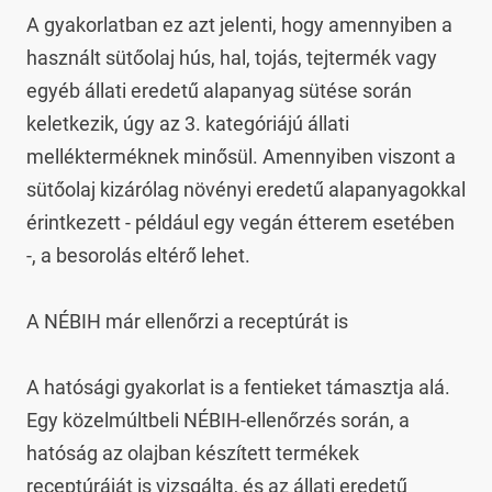
A gyakorlatban ez azt jelenti, hogy amennyiben a 
használt sütőolaj hús, hal, tojás, tejtermék vagy 
egyéb állati eredetű alapanyag sütése során 
keletkezik, úgy az 3. kategóriájú állati 
mellékterméknek minősül. Amennyiben viszont a 
sütőolaj kizárólag növényi eredetű alapanyagokkal 
érintkezett - például egy vegán étterem esetében 
-, a besorolás eltérő lehet.

A NÉBIH már ellenőrzi a receptúrát is

A hatósági gyakorlat is a fentieket támasztja alá. 
Egy közelmúltbeli NÉBIH-ellenőrzés során, a 
hatóság az olajban készített termékek 
receptúráját is vizsgálta, és az állati eredetű 