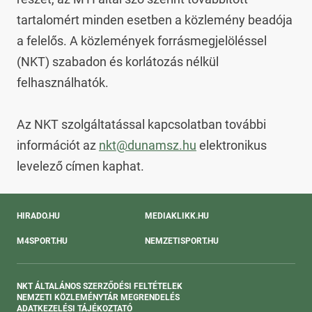
tartalomért minden esetben a közlemény beadója 
a felelős. A közlemények forrásmegjelöléssel 
(NKT) szabadon és korlátozás nélkül 
felhasználhatók.

Az NKT szolgáltatással kapcsolatban további 
információt az 
nkt@dunamsz.hu
 elektronikus 
levelező címen kaphat.
HIRADO.HU
MEDIAKLIKK.HU
M4SPORT.HU
NEMZETISPORT.HU
NKT ÁLTALÁNOS SZERZŐDÉSI FELTÉTELEK
NEMZETI KÖZLEMÉNYTÁR MEGRENDELÉS
ADATKEZELÉSI TÁJÉKOZTATÓ