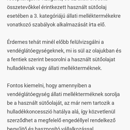
összetevőkkel érintkezett használt sütőolaj 
esetében a 3. kategóriájú állati melléktermékekre 
vonatkozó szabályok alkalmazását írta elő.

Érdemes tehát minél előbb felülvizsgálni a 
vendéglátóegységeknek, mi is sül az olajukban és 
a fentiek szerint besorolni a használt sütőolajat 
hulladéknak vagy állati mellékterméknek.

Fontos kiemelni, hogy amennyiben a 
vendéglátóegység állati mellékterméknek sorolja 
be a használt sütőolaját, az már nem tartozik a 
hulladékkoncesszió hatálya alá, így közvetlenül 
szerződhet a megfelelő engedéllyel rendelkező 
begyűjtő és hasznosító vállalkozással.
