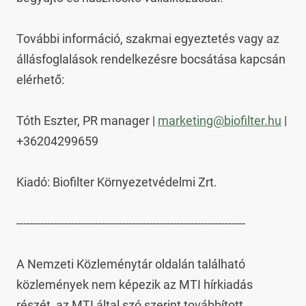
További információ, szakmai egyeztetés vagy az 
állásfoglalások rendelkezésre bocsátása kapcsán 
elérhető:

Tóth Eszter, PR manager | 
marketing@biofilter.hu
 | 
+36204299659

Kiadó: Biofilter Környezetvédelmi Zrt.

-------------------------------------------------------------------

A Nemzeti Közleménytár oldalán található 
közlemények nem képezik az MTI hírkiadás 
részét, az MTI által szó szerint továbbított 