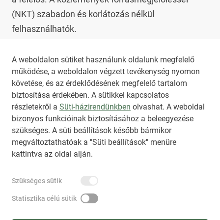
(NKT) szabadon és korlátozás nélkül 
felhasználhatók.

Az NKT szolgáltatással kapcsolatban további 
A weboldalon sütiket használunk oldalunk megfelelő
működése, a weboldalon végzett tevékenység nyomon
információt az 
nkt@dunamsz.hu
 elektronikus 
követése, és az érdeklődésének megfelelő tartalom
levelező címen kaphat.
biztosítása érdekében. A sütikkel kapcsolatos
részletekről a
Süti-házirendünkben
olvashat. A weboldal
bizonyos funkcióinak biztosításához a beleegyezése
HIRADO.HU
MEDIAKLIKK.HU
szükséges. A süti beállítások később bármikor
M4SPORT.HU
NEMZETISPORT.HU
megváltoztathatóak a "Süti beállítások" menüre
kattintva az oldal alján.
NKT ÁLTALÁNOS SZERZŐDÉSI FELTÉTELEK
Szükséges sütik
NEMZETI KÖZLEMÉNYTÁR MEGRENDELÉS
ADATKEZELÉSI TÁJÉKOZTATÓ
AKADÁLYMENTESÍTÉSI NYILATKOZAT
Statisztika célú sütik
IMPRESSZUM
KÖZLEMÉNY BEADÁSA
SÚGÓ