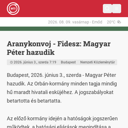
2026. 08. 09.
vasárnap
-
Emőd
20°C
Aranykonvoj - Fidesz: Magyar
Péter hazudik
2026. június 3., szerda 7:19
Budapest
Nemzeti Közleménytár
Budapest, 2026. június 3., szerda - Magyar Péter 
hazudik. Az Orbán-kormány minden tagja mindig 
hű maradt hivatali esküjéhez. A jogszabályokat 
betartotta és betartatta.
Az előző kormány idején a hatóságok jogszerűen 
működtek, a hatósági eljárások megindítása a 