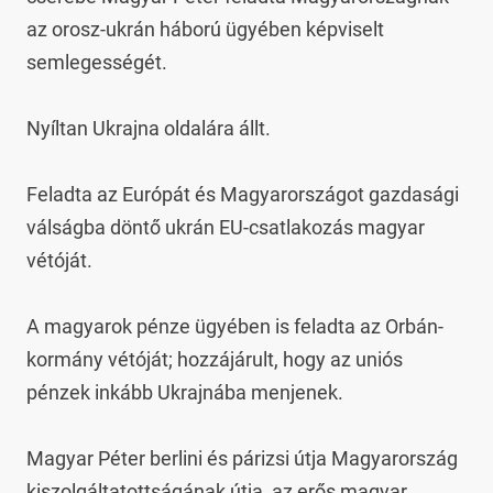
az orosz-ukrán háború ügyében képviselt 
semlegességét.

Nyíltan Ukrajna oldalára állt.

Feladta az Európát és Magyarországot gazdasági 
válságba döntő ukrán EU-csatlakozás magyar 
vétóját.

A magyarok pénze ügyében is feladta az Orbán-
kormány vétóját; hozzájárult, hogy az uniós 
pénzek inkább Ukrajnába menjenek.

Magyar Péter berlini és párizsi útja Magyarország 
kiszolgáltatottságának útja, az erős magyar 