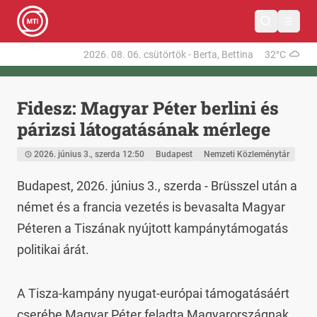
2026. 08. 06.
csütörtök
-
Berta, Bettina
32°C
Fidesz: Magyar Péter berlini és
párizsi látogatásának mérlege
2026. június 3., szerda 12:50
Budapest
Nemzeti Közleménytár
Budapest, 2026. június 3., szerda - Brüsszel után a 
német és a francia vezetés is bevasalta Magyar 
Péteren a Tiszának nyújtott kampánytámogatás 
politikai árát.
A Tisza-kampány nyugat-európai támogatásáért 
cserébe Magyar Péter feladta Magyarországnak 