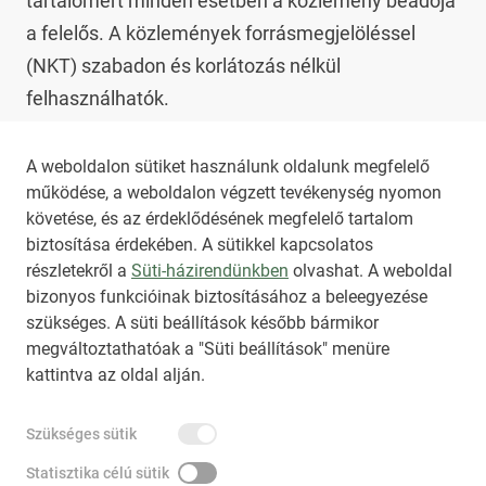
tartalomért minden esetben a közlemény beadója 
a felelős. A közlemények forrásmegjelöléssel 
(NKT) szabadon és korlátozás nélkül 
felhasználhatók.

Az NKT szolgáltatással kapcsolatban további 
A weboldalon sütiket használunk oldalunk megfelelő
működése, a weboldalon végzett tevékenység nyomon
információt az 
nkt@dunamsz.hu
 elektronikus 
követése, és az érdeklődésének megfelelő tartalom
levelező címen kaphat.
biztosítása érdekében. A sütikkel kapcsolatos
részletekről a
Süti-házirendünkben
olvashat. A weboldal
bizonyos funkcióinak biztosításához a beleegyezése
HIRADO.HU
MEDIAKLIKK.HU
szükséges. A süti beállítások később bármikor
M4SPORT.HU
NEMZETISPORT.HU
megváltoztathatóak a "Süti beállítások" menüre
kattintva az oldal alján.
NKT ÁLTALÁNOS SZERZŐDÉSI FELTÉTELEK
Szükséges sütik
NEMZETI KÖZLEMÉNYTÁR MEGRENDELÉS
ADATKEZELÉSI TÁJÉKOZTATÓ
AKADÁLYMENTESÍTÉSI NYILATKOZAT
Statisztika célú sütik
IMPRESSZUM