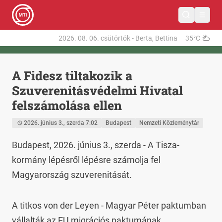
2026. 08. 06.
csütörtök
-
Berta, Bettina
35°C
A Fidesz tiltakozik a
Szuverenitásvédelmi Hivatal
felszámolása ellen
2026. június 3., szerda 7:02
Budapest
Nemzeti Közleménytár
Budapest, 2026. június 3., szerda - A Tisza-
kormány lépésről lépésre számolja fel 
Magyarország szuverenitását.
A titkos von der Leyen - Magyar Péter paktumban 
vállalták az EU migrációs paktumának 