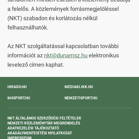
a felelős. A közlemények forrásmegjelöléssel 
(NKT) szabadon és korlátozás nélkül 
felhasználhatók.

Az NKT szolgáltatással kapcsolatban további 
információt az 
nkt@dunamsz.hu
 elektronikus 
levelező címen kaphat.
HIRADO.HU
MEDIAKLIKK.HU
M4SPORT.HU
NEMZETISPORT.HU
NKT ÁLTALÁNOS SZERZŐDÉSI FELTÉTELEK
NEMZETI KÖZLEMÉNYTÁR MEGRENDELÉS
ADATKEZELÉSI TÁJÉKOZTATÓ
AKADÁLYMENTESÍTÉSI NYILATKOZAT
IMPRESSZUM