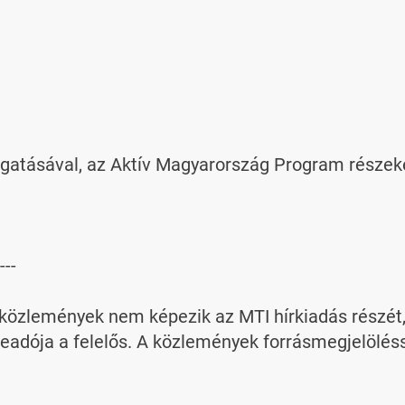
atásával, az Aktív Magyarország Program részekén
---

özlemények nem képezik az MTI hírkiadás részét, az
adója a felelős. A közlemények forrásmegjelölésse