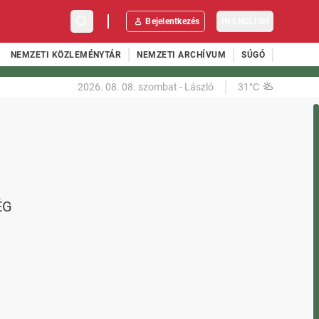
Bejelentkezés
IN ENGLISH
NEMZETI KÖZLEMÉNYTÁR
NEMZETI ARCHÍVUM
SÚGÓ
2026. 08. 08.
szombat
-
László
31°C
ÉG