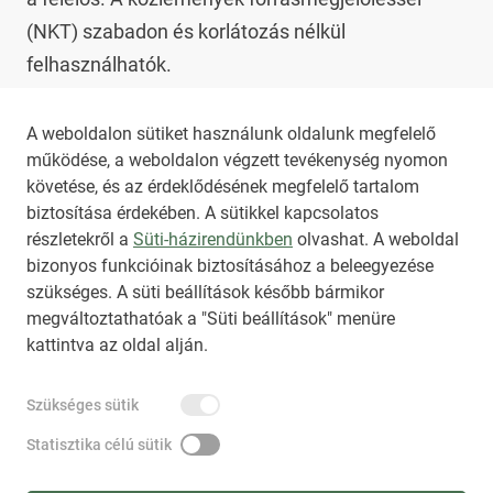
(NKT) szabadon és korlátozás nélkül 
felhasználhatók.

Az NKT szolgáltatással kapcsolatban további 
A weboldalon sütiket használunk oldalunk megfelelő
működése, a weboldalon végzett tevékenység nyomon
információt az 
nkt@dunamsz.hu
 elektronikus 
követése, és az érdeklődésének megfelelő tartalom
levelező címen kaphat.
biztosítása érdekében. A sütikkel kapcsolatos
részletekről a
Süti-házirendünkben
olvashat. A weboldal
bizonyos funkcióinak biztosításához a beleegyezése
HIRADO.HU
MEDIAKLIKK.HU
szükséges. A süti beállítások később bármikor
M4SPORT.HU
NEMZETISPORT.HU
megváltoztathatóak a "Süti beállítások" menüre
kattintva az oldal alján.
NKT ÁLTALÁNOS SZERZŐDÉSI FELTÉTELEK
Szükséges sütik
NEMZETI KÖZLEMÉNYTÁR MEGRENDELÉS
ADATKEZELÉSI TÁJÉKOZTATÓ
AKADÁLYMENTESÍTÉSI NYILATKOZAT
Statisztika célú sütik
IMPRESSZUM
KÖZLEMÉNY BEADÁSA
SÚGÓ