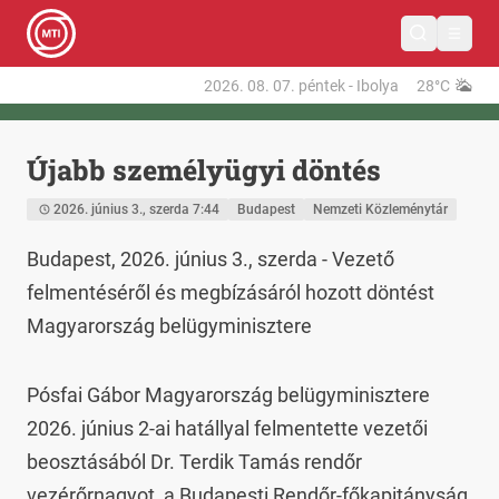
2026. 08. 07.
péntek
-
Ibolya
28°C
Újabb személyügyi döntés
2026. június 3., szerda 7:44
Budapest
Nemzeti Közleménytár
Budapest, 2026. június 3., szerda - Vezető 
felmentéséről és megbízásáról hozott döntést 
Magyarország belügyminisztere
Pósfai Gábor Magyarország belügyminisztere 
2026. június 2-ai hatállyal felmentette vezetői 
beosztásából Dr. Terdik Tamás rendőr 
vezérőrnagyot, a Budapesti Rendőr-főkapitányság 