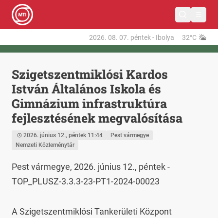
2026. 08. 07.
péntek
-
Ibolya
32°C
Szigetszentmiklósi Kardos
István Általános Iskola és
Gimnázium infrastruktúra
fejlesztésének megvalósítása
2026. június 12., péntek 11:44
Pest vármegye
Nemzeti Közleménytár
Pest vármegye, 2026. június 12., péntek - 
TOP_PLUSZ-3.3.3-23-PT1-2024-00023
A Szigetszentmiklósi Tankerületi Központ 