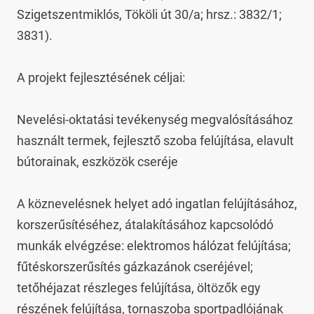
Szigetszentmiklós, Tököli út 30/a; hrsz.: 3832/1; 
3831).

A projekt fejlesztésének céljai:

Nevelési-oktatási tevékenység megvalósításához 
használt termek, fejlesztő szoba felújítása, elavult 
bútorainak, eszközök cseréje

A köznevelésnek helyet adó ingatlan felújításához, 
korszerűsítéséhez, átalakításához kapcsolódó 
munkák elvégzése: elektromos hálózat felújítása; 
fűtéskorszerűsítés gázkazánok cseréjével; 
tetőhéjazat részleges felújítása, öltözők egy 
részének felújítása, tornaszoba sportpadlójának 