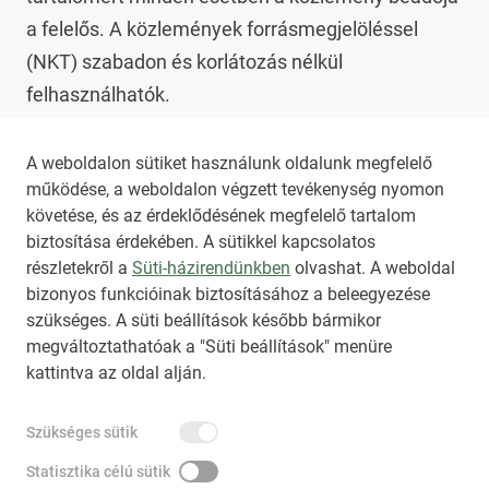
a felelős. A közlemények forrásmegjelöléssel 
(NKT) szabadon és korlátozás nélkül 
felhasználhatók.

Az NKT szolgáltatással kapcsolatban további 
A weboldalon sütiket használunk oldalunk megfelelő
működése, a weboldalon végzett tevékenység nyomon
információt az 
nkt@dunamsz.hu
 elektronikus 
követése, és az érdeklődésének megfelelő tartalom
levelező címen kaphat.
biztosítása érdekében. A sütikkel kapcsolatos
részletekről a
Süti-házirendünkben
olvashat. A weboldal
bizonyos funkcióinak biztosításához a beleegyezése
HIRADO.HU
MEDIAKLIKK.HU
szükséges. A süti beállítások később bármikor
M4SPORT.HU
NEMZETISPORT.HU
megváltoztathatóak a "Süti beállítások" menüre
kattintva az oldal alján.
NKT ÁLTALÁNOS SZERZŐDÉSI FELTÉTELEK
Szükséges sütik
NEMZETI KÖZLEMÉNYTÁR MEGRENDELÉS
ADATKEZELÉSI TÁJÉKOZTATÓ
AKADÁLYMENTESÍTÉSI NYILATKOZAT
Statisztika célú sütik
IMPRESSZUM