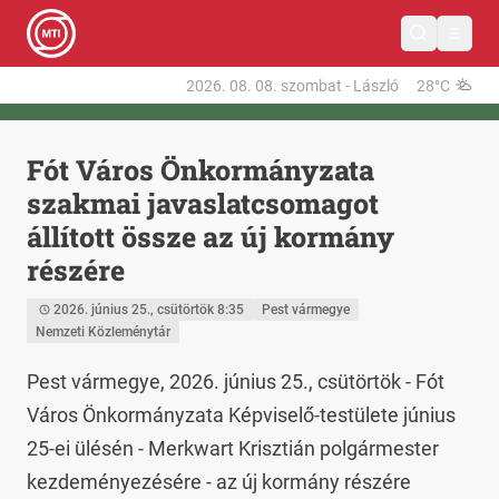
2026. 08. 08.
szombat
-
László
28°C
Fót Város Önkormányzata
szakmai javaslatcsomagot
állított össze az új kormány
részére
2026. június 25., csütörtök 8:35
Pest vármegye
Nemzeti Közleménytár
Pest vármegye, 2026. június 25., csütörtök - Fót 
Város Önkormányzata Képviselő-testülete június 
25-ei ülésén - Merkwart Krisztián polgármester 
kezdeményezésére - az új kormány részére 