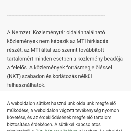
-------------------------------------------------------------------

A Nemzeti Közleménytár oldalán található 
közlemények nem képezik az MTI hírkiadás 
részét, az MTI által szó szerint továbbított 
tartalomért minden esetben a közlemény beadója 
a felelős. A közlemények forrásmegjelöléssel 
(NKT) szabadon és korlátozás nélkül 
felhasználhatók.

Az NKT szolgáltatással kapcsolatban további 
A weboldalon sütiket használunk oldalunk megfelelő
működése, a weboldalon végzett tevékenység nyomon
információt az 
nkt@dunamsz.hu
 elektronikus 
követése, és az érdeklődésének megfelelő tartalom
levelező címen kaphat.
biztosítása érdekében. A sütikkel kapcsolatos