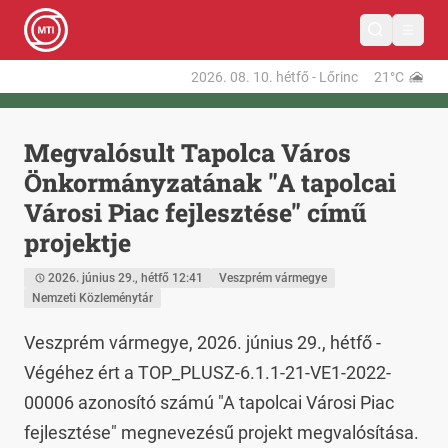
2026. 08. 10.
hétfő
-
Lőrinc
21°C
Megvalósult Tapolca Város
Önkormányzatának "A tapolcai
Városi Piac fejlesztése" című
projektje
2026. június 29., hétfő 12:41
Veszprém vármegye
Nemzeti Közleménytár
Veszprém vármegye, 2026. június 29., hétfő - 
Végéhez ért a TOP_PLUSZ-6.1.1-21-VE1-2022-
00006 azonosító számú "A tapolcai Városi Piac 
fejlesztése" megnevezésű projekt megvalósítása. 