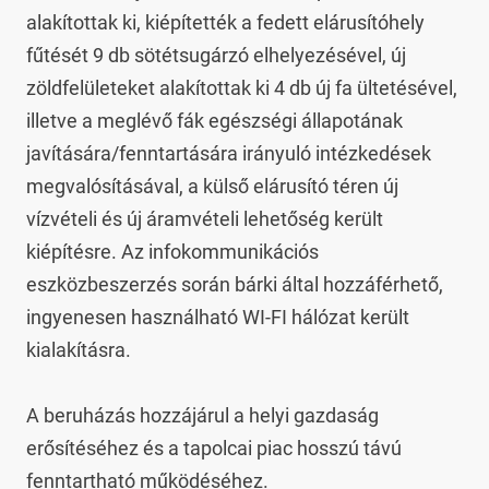
alakítottak ki, kiépítették a fedett elárusítóhely 
fűtését 9 db sötétsugárzó elhelyezésével, új 
zöldfelületeket alakítottak ki 4 db új fa ültetésével, 
illetve a meglévő fák egészségi állapotának 
javítására/fenntartására irányuló intézkedések 
megvalósításával, a külső elárusító téren új 
vízvételi és új áramvételi lehetőség került 
kiépítésre. Az infokommunikációs 
eszközbeszerzés során bárki által hozzáférhető, 
ingyenesen használható WI-FI hálózat került 
kialakításra.

A beruházás hozzájárul a helyi gazdaság 
erősítéséhez és a tapolcai piac hosszú távú 
fenntartható működéséhez.
