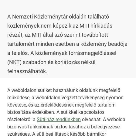
A Nemzeti Közleménytár oldalán található 
közlemények nem képezik az MTI hírkiadás 
részét, az MTI által szó szerint továbbított 
tartalomért minden esetben a közlemény beadója 
a felelős. A közlemények forrásmegjelöléssel 
(NKT) szabadon és korlátozás nélkül 
felhasználhatók.

Az NKT szolgáltatással kapcsolatban további 
A weboldalon sütiket használunk oldalunk megfelelő
működése, a weboldalon végzett tevékenység nyomon
információt az 
nkt@dunamsz.hu
 elektronikus 
követése, és az érdeklődésének megfelelő tartalom
levelező címen kaphat.
biztosítása érdekében. A sütikkel kapcsolatos
részletekről a
Süti-házirendünkben
olvashat. A weboldal
bizonyos funkcióinak biztosításához a beleegyezése
HIRADO.HU
MEDIAKLIKK.HU
szükséges. A süti beállítások később bármikor