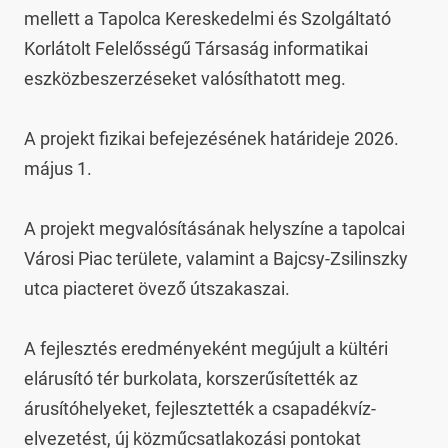
mellett a Tapolca Kereskedelmi és Szolgáltató 
Korlátolt Felelősségű Társaság informatikai 
eszközbeszerzéseket valósíthatott meg.

A projekt fizikai befejezésének határideje 2026. 
május 1.

A projekt megvalósításának helyszíne a tapolcai 
Városi Piac területe, valamint a Bajcsy-Zsilinszky 
utca piacteret övező útszakaszai.

A fejlesztés eredményeként megújult a kültéri 
elárusító tér burkolata, korszerűsítették az 
árusítóhelyeket, fejlesztették a csapadékvíz-
elvezetést, új közműcsatlakozási pontokat 