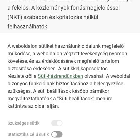
a felelős. A közlemények forrásmegjelöléssel 
(NKT) szabadon és korlátozás nélkül 
felhasználhatók.

Az NKT szolgáltatással kapcsolatban további 
A weboldalon sütiket használunk oldalunk megfelelő
működése, a weboldalon végzett tevékenység nyomon
információt az 
nkt@dunamsz.hu
 elektronikus 
követése, és az érdeklődésének megfelelő tartalom
levelező címen kaphat.
biztosítása érdekében. A sütikkel kapcsolatos
részletekről a
Süti-házirendünkben
olvashat. A weboldal
bizonyos funkcióinak biztosításához a beleegyezése
HIRADO.HU
MEDIAKLIKK.HU
szükséges. A süti beállítások később bármikor
M4SPORT.HU
NEMZETISPORT.HU
megváltoztathatóak a "Süti beállítások" menüre
kattintva az oldal alján.
NKT ÁLTALÁNOS SZERZŐDÉSI FELTÉTELEK
Szükséges sütik
NEMZETI KÖZLEMÉNYTÁR MEGRENDELÉS
ADATKEZELÉSI TÁJÉKOZTATÓ
AKADÁLYMENTESÍTÉSI NYILATKOZAT
Statisztika célú sütik
IMPRESSZUM