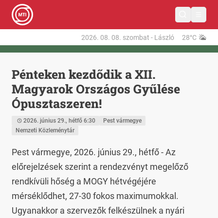
2026. 08. 08.
szombat
-
László
28°C
Pénteken kezdődik a XII.
Magyarok Országos Gyűlése
Ópusztaszeren!
2026. június 29., hétfő 6:30
Pest vármegye
Nemzeti Közleménytár
Pest vármegye, 2026. június 29., hétfő - Az 
előrejelzések szerint a rendezvényt megelőző 
rendkívüli hőség a MOGY hétvégéjére 
mérséklődhet, 27-30 fokos maximumokkal. 
Ugyanakkor a szervezők felkészülnek a nyári 