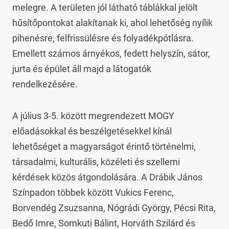
melegre. A területen jól látható táblákkal jelölt 
hűsítőpontokat alakítanak ki, ahol lehetőség nyílik 
pihenésre, felfrissülésre és folyadékpótlásra. 
Emellett számos árnyékos, fedett helyszín, sátor, 
jurta és épület áll majd a látogatók 
rendelkezésére.
A július 3-5. között megrendezett MOGY 
előadásokkal és beszélgetésekkel kínál 
lehetőséget a magyarságot érintő történelmi, 
társadalmi, kulturális, közéleti és szellemi 
kérdések közös átgondolására. A Drábik János 
Színpadon többek között Vukics Ferenc, 
Borvendég Zsuzsanna, Nógrádi György, Pécsi Rita, 
Bedő Imre, Somkuti Bálint, Horváth Szilárd és 