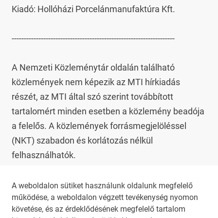
Kiadó: Hollóházi Porcelánmanufaktúra Kft.

-------------------------------------------------------------------

A Nemzeti Közleménytár oldalán található 
közlemények nem képezik az MTI hírkiadás 
részét, az MTI által szó szerint továbbított 
tartalomért minden esetben a közlemény beadója 
a felelős. A közlemények forrásmegjelöléssel 
(NKT) szabadon és korlátozás nélkül 
felhasználhatók.

Az NKT szolgáltatással kapcsolatban további 
A weboldalon sütiket használunk oldalunk megfelelő
működése, a weboldalon végzett tevékenység nyomon
információt az 
nkt@dunamsz.hu
 elektronikus 
követése, és az érdeklődésének megfelelő tartalom
levelező címen kaphat.