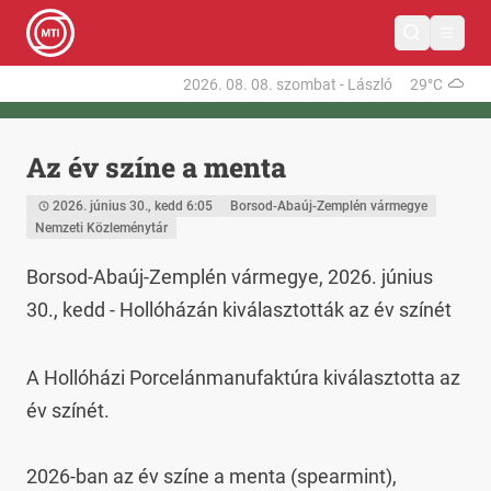
2026. 08. 08.
szombat
-
László
29°C
Az év színe a menta
2026. június 30., kedd 6:05
Borsod-Abaúj-Zemplén vármegye
Nemzeti Közleménytár
Borsod-Abaúj-Zemplén vármegye, 2026. június 
30., kedd - Hollóházán kiválasztották az év színét
A Hollóházi Porcelánmanufaktúra kiválasztotta az 
év színét.

2026-ban az év színe a menta (spearmint), 