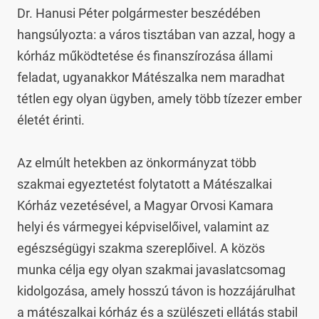
Dr. Hanusi Péter polgármester beszédében 
hangsúlyozta: a város tisztában van azzal, hogy a 
kórház működtetése és finanszírozása állami 
feladat, ugyanakkor Mátészalka nem maradhat 
tétlen egy olyan ügyben, amely több tízezer ember 
életét érinti.

Az elmúlt hetekben az önkormányzat több 
szakmai egyeztetést folytatott a Mátészalkai 
Kórház vezetésével, a Magyar Orvosi Kamara 
helyi és vármegyei képviselőivel, valamint az 
egészségügyi szakma szereplőivel. A közös 
munka célja egy olyan szakmai javaslatcsomag 
kidolgozása, amely hosszú távon is hozzájárulhat 
a mátészalkai kórház és a szülészeti ellátás stabil 