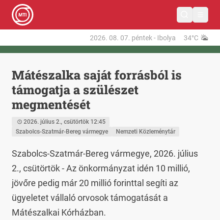
2026. 08. 07.
péntek
-
Ibolya
34°C
Mátészalka saját forrásból is
támogatja a szülészet
megmentését
2026. július 2., csütörtök 12:45
Szabolcs-Szatmár-Bereg vármegye
Nemzeti Közleménytár
Szabolcs-Szatmár-Bereg vármegye, 2026. július 
2., csütörtök - Az önkormányzat idén 10 millió, 
jövőre pedig már 20 millió forinttal segíti az 
ügyeletet vállaló orvosok támogatását a 
Mátészalkai Kórházban.