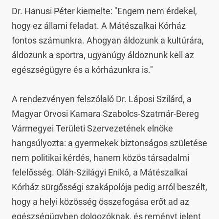
Dr. Hanusi Péter kiemelte: "Engem nem érdekel, 
hogy ez állami feladat. A Mátészalkai Kórház 
fontos számunkra. Ahogyan áldozunk a kultúrára, 
áldozunk a sportra, ugyanúgy áldoznunk kell az 
egészségügyre és a kórházunkra is."

A rendezvényen felszólaló Dr. Láposi Szilárd, a 
Magyar Orvosi Kamara Szabolcs-Szatmár-Bereg 
Vármegyei Területi Szervezetének elnöke 
hangsúlyozta: a gyermekek biztonságos születése 
nem politikai kérdés, hanem közös társadalmi 
felelősség. Oláh-Szilágyi Enikő, a Mátészalkai 
Kórház sürgősségi szakápolója pedig arról beszélt, 
hogy a helyi közösség összefogása erőt ad az 
egészségügyben dolgozóknak, és reményt jelent 