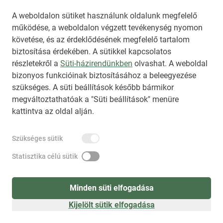
Az NKT szolgáltatással kapcsolatban további 
A weboldalon sütiket használunk oldalunk megfelelő
működése, a weboldalon végzett tevékenység nyomon
információt az 
nkt@dunamsz.hu
 elektronikus 
követése, és az érdeklődésének megfelelő tartalom
levelező címen kaphat.
biztosítása érdekében. A sütikkel kapcsolatos
részletekről a
Süti-házirendünkben
olvashat. A weboldal
bizonyos funkcióinak biztosításához a beleegyezése
HIRADO.HU
MEDIAKLIKK.HU
szükséges. A süti beállítások később bármikor
M4SPORT.HU
NEMZETISPORT.HU
megváltoztathatóak a "Süti beállítások" menüre
kattintva az oldal alján.
NKT ÁLTALÁNOS SZERZŐDÉSI FELTÉTELEK
Szükséges sütik
NEMZETI KÖZLEMÉNYTÁR MEGRENDELÉS
ADATKEZELÉSI TÁJÉKOZTATÓ
AKADÁLYMENTESÍTÉSI NYILATKOZAT
Statisztika célú sütik
IMPRESSZUM
KÖZLEMÉNY BEADÁSA
SÚGÓ
Minden süti elfogadása
Kijelölt sütik elfogadása
Süti beállítások