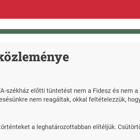
 közleménye
TVA-székház előtti tüntetést nem a Fidesz és nem a
sünkre nem reagáltak, okkal feltételezzük, hogy 
ténteket a leghatározottabban elítéljük. Csütörtö