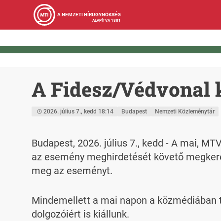
A NEMZETI HÍRÜGYNÖKSÉG
ALAPÍTVA 1881
A Fidesz/Védvonal
2026. július 7., kedd 18:14
Budapest
Nemzeti Közleménytár
Budapest, 2026. július 7., kedd - A mai, M
az esemény meghirdetését követő megkeresé
meg az eseményt.
Mindemellett a mai napon a közmédiában tör
dolgozóiért is kiállunk.
