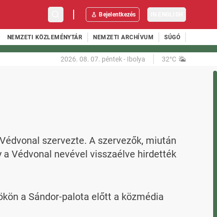
Bejelentkezés
IN ENGLISH
NEMZETI KÖZLEMÉNYTÁR
NEMZETI ARCHÍVUM
SÚGÓ
2026. 08. 07.
péntek
-
Ibolya
32°C
 Védvonal szervezte. A szervezők, miután 
a Védvonal nevével visszaélve hirdették 
kön a Sándor-palota előtt a közmédia 