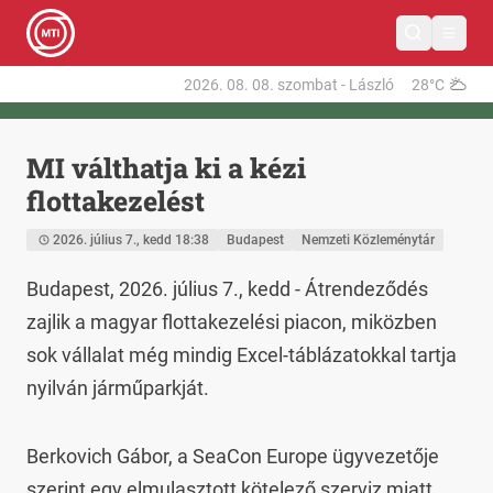
2026. 08. 08.
szombat
-
László
28°C
MI válthatja ki a kézi
flottakezelést
2026. július 7., kedd 18:38
Budapest
Nemzeti Közleménytár
Budapest, 2026. július 7., kedd - Átrendeződés 
zajlik a magyar flottakezelési piacon, miközben 
sok vállalat még mindig Excel-táblázatokkal tartja 
nyilván járműparkját.
Berkovich Gábor, a SeaCon Europe ügyvezetője 
szerint egy elmulasztott kötelező szerviz miatt 