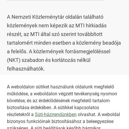
A Nemzeti Közleménytár oldalán található 
közlemények nem képezik az MTI hírkiadás 
részét, az MTI által szó szerint továbbított 
tartalomért minden esetben a közlemény beadója 
a felelős. A közlemények forrásmegjelöléssel 
(NKT) szabadon és korlátozás nélkül 
felhasználhatók.

Az NKT szolgáltatással kapcsolatban további 
A weboldalon sütiket használunk oldalunk megfelelő
működése, a weboldalon végzett tevékenység nyomon
információt az 
nkt@dunamsz.hu
 elektronikus 
követése, és az érdeklődésének megfelelő tartalom
levelező címen kaphat.
biztosítása érdekében. A sütikkel kapcsolatos
részletekről a
Süti-házirendünkben
olvashat. A weboldal
bizonyos funkcióinak biztosításához a beleegyezése
HIRADO.HU
MEDIAKLIKK.HU
szükséges. A süti beállítások később bármikor