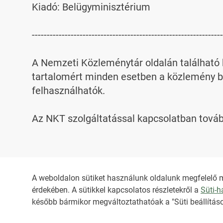
Kiadó: Belügyminisztérium

----------------------------------------------------------------
A Nemzeti Közleménytár oldalán található k
tartalomért minden esetben a közlemény be
felhasználhatók.

Az NKT szolgáltatással kapcsolatban továb
A weboldalon sütiket használunk oldalunk megfelelő 
érdekében. A sütikkel kapcsolatos részletekről a
Süti-
HIRADO.HU
MEDIAKLIKK.HU
később bármikor megváltoztathatóak a "Süti beállításo