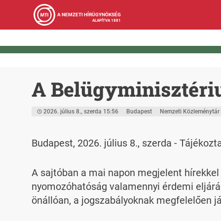
A NEMZETI HÍRÜGYNÖKSÉG
ALAPÍTVA 1881
A Belügyminisztér
2026. július 8., szerda 15:56
Budapest
Nemzeti Közleménytár
Budapest, 2026. július 8., szerda - Tájékozt
A sajtóban a mai napon megjelent hírekkel 
nyomozóhatóság valamennyi érdemi eljárás
önállóan, a jogszabályoknak megfelelően jár