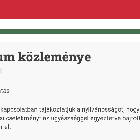
ium közleménye
atás
kapcsolatban tájékoztatjuk a nyilvánosságot, hogy
i cselekményt az ügyészséggel egyeztetve hajtott
 el.
