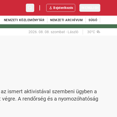
Bejelentkezés
IN ENGLISH
NEMZETI KÖZLEMÉNYTÁR
NEMZETI ARCHÍVUM
SÚGÓ
2026. 08. 08.
szombat
-
László
30°C
 az ismert aktivistával szembeni ügyben a 
 végre. A rendőrség és a nyomozóhatóság 