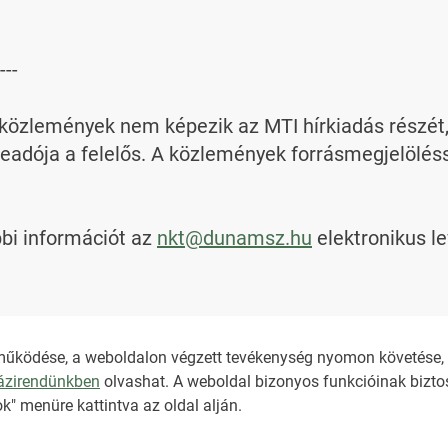
---

özlemények nem képezik az MTI hírkiadás részét, az
adója a felelős. A közlemények forrásmegjelölésse
bi információt az 
nkt@dunamsz.hu
 elektronikus l
működése, a weboldalon végzett tevékenység nyomon követése, é
házirendünkben
olvashat. A weboldal bizonyos funkcióinak biztos
NKT ÁLTALÁNOS SZER
k" menüre kattintva az oldal alján.
ADATKEZELÉSI TÁJÉK