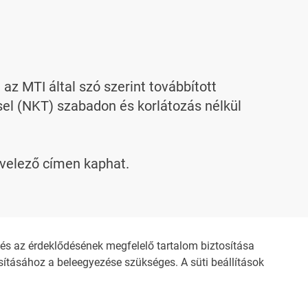
 MTI által szó szerint továbbított 
l (NKT) szabadon és korlátozás nélkül 
evelező címen kaphat.
s az érdeklődésének megfelelő tartalom biztosítása
ításához a beleegyezése szükséges. A süti beállítások
ZŐDÉSI FELTÉTELEK
NEMZETI KÖZLEMÉNYTÁR MEGRENDELÉS
OZTATÓ
AKADÁLYMENTESÍTÉSI NYILATKOZAT