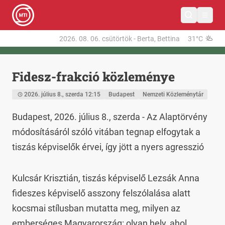
2026. 08. 06.
csütörtök
-
Berta, Bettina
31°C
Fidesz-frakció közleménye
2026. július 8., szerda 12:15
Budapest
Nemzeti Közleménytár
Budapest, 2026. július 8., szerda - Az Alaptörvény 
módosításáról szóló vitában tegnap elfogytak a 
tiszás képviselők érvei, így jött a nyers agresszió
Kulcsár Krisztián, tiszás képviselő Lezsák Anna 
fideszes képviselő asszony felszólalása alatt 
kocsmai stílusban mutatta meg, milyen az 
emberséges Magyarország: olyan hely, ahol 