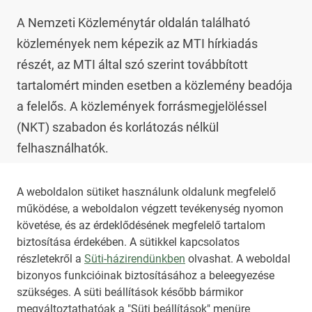
A Nemzeti Közleménytár oldalán található 
közlemények nem képezik az MTI hírkiadás 
részét, az MTI által szó szerint továbbított 
tartalomért minden esetben a közlemény beadója 
a felelős. A közlemények forrásmegjelöléssel 
(NKT) szabadon és korlátozás nélkül 
felhasználhatók.

Az NKT szolgáltatással kapcsolatban további 
A weboldalon sütiket használunk oldalunk megfelelő
működése, a weboldalon végzett tevékenység nyomon
információt az 
nkt@dunamsz.hu
 elektronikus 
követése, és az érdeklődésének megfelelő tartalom
levelező címen kaphat.
biztosítása érdekében. A sütikkel kapcsolatos
részletekről a
Süti-házirendünkben
olvashat. A weboldal
bizonyos funkcióinak biztosításához a beleegyezése
HIRADO.HU
MEDIAKLIKK.HU
szükséges. A süti beállítások később bármikor
M4SPORT.HU
NEMZETISPORT.HU
megváltoztathatóak a "Süti beállítások" menüre