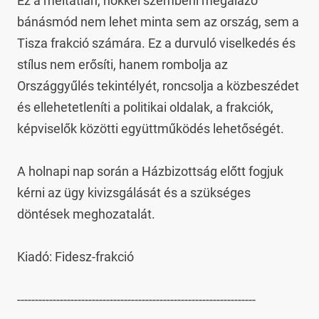
Ez a méltatlan, nőkkel szembeni megalázó 
bánásmód nem lehet minta sem az ország, sem a 
Tisza frakció számára. Ez a durvuló viselkedés és 
stílus nem erősíti, hanem rombolja az 
Országgyűlés tekintélyét, roncsolja a közbeszédet 
és ellehetetleníti a politikai oldalak, a frakciók, 
képviselők közötti együttműködés lehetőségét.

A holnapi nap során a Házbizottság előtt fogjuk 
kérni az ügy kivizsgálását és a szükséges 
döntések meghozatalát.

Kiadó: Fidesz-frakció

-------------------------------------------------------------------
