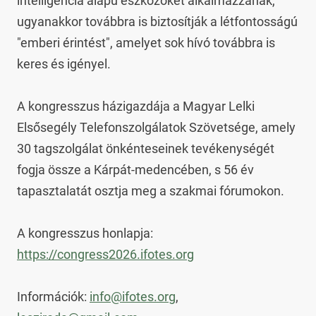
intelligencia alapú eszközöket alkalmazzanak, 
ugyanakkor továbbra is biztosítják a létfontosságú 
"emberi érintést", amelyet sok hívó továbbra is 
keres és igényel.

A kongresszus házigazdája a Magyar Lelki 
Elsősegély Telefonszolgálatok Szövetsége, amely 
30 tagszolgálat önkénteseinek tevékenységét 
fogja össze a Kárpát-medencében, s 56 év 
tapasztalatát osztja meg a szakmai fórumokon.

A kongresszus honlapja: 
https://congress2026.ifotes.org
Információk: 
info@ifotes.org
, 