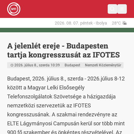
2026. 08. 07.
péntek
-
Ibolya
28°C
A jelenlét ereje - Budapesten
tartja kongresszusát az IFOTES
2026. július 8., szerda 10:39
Budapest
Nemzeti Közleménytár
Budapest, 2026. július 8., szerda - 2026.július 8-12 
között a Magyar Lelki Elsősegély 
Telefonszolgálatok Szövetsége a házigazdája 
nemzetközi szervezetük az IFOTES 
kongresszusának. A szakmai rendezvényre az 
ELTE Lágymányosi Campusán kerül sor több mint 
900 fő szakember és önkéntes részvételével. Az 