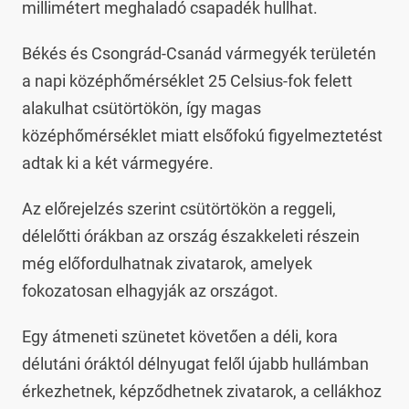
millimétert meghaladó csapadék hullhat.
Békés és Csongrád-Csanád vármegyék területén
a napi középhőmérséklet 25 Celsius-fok felett
alakulhat csütörtökön, így magas
középhőmérséklet miatt elsőfokú figyelmeztetést
adtak ki a két vármegyére.
Az előrejelzés szerint csütörtökön a reggeli,
délelőtti órákban az ország északkeleti részein
még előfordulhatnak zivatarok, amelyek
fokozatosan elhagyják az országot.
Egy átmeneti szünetet követően a déli, kora
délutáni óráktól délnyugat felől újabb hullámban
érkezhetnek, képződhetnek zivatarok, a cellákhoz