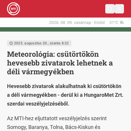
2026. 08. 09.
vasárnap
-
Emőd
31°C
2025. augusztus 20., szerda 8:32
Meteorológia: csütörtökön
hevesebb zivatarok lehetnek a
déli vármegyékben
Hevesebb zivatarok alakulhatnak ki csütörtökön
a déli vármegyékben - derül ki a HungaroMet Zrt.
szerdai veszélyjelzéséből.
Az MTI-hez eljuttatott veszélyjelzés szerint
Somogy, Baranya, Tolna, Bács-Kiskun és