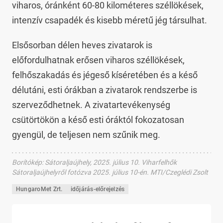
viharos, óránként 60-80 kilométeres széllökések,
intenzív csapadék és kisebb méretű jég társulhat.
Elsősorban délen heves zivatarok is
előfordulhatnak erősen viharos széllökések,
felhőszakadás és jégeső kíséretében és a késő
délutáni, esti órákban a zivatarok rendszerbe is
szerveződhetnek. A zivatartevékenység
csütörtökön a késő esti óráktól fokozatosan
gyengül, de teljesen nem szűnik meg.
Borítókép
:
Sátoraljaújhely, 2025. július 10. Viharfelhők
Sátoraljaújhelyről fotózva 2025. július 10-én. MTI/Czeglédi Zsolt
HungaroMet Zrt.
időjárás-előrejelzés