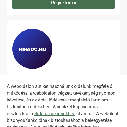
Regisztráció
Ha szeretne még több tartalmat
látni, látogassa meg a
hirado.hu
A weboldalon sütiket használunk oldalunk megfelelő
oldalát!
működése, a weboldalon végzett tevékenység nyomon
követése, és az érdeklődésének megfelelő tartalom
biztosítása érdekében. A sütikkel kapcsolatos
részletekről a
Süti-házirendünkben
olvashat. A weboldal
bizonyos funkcióinak biztosításához a beleegyezése
HIRADO.HU
MEDIAKLIKK.HU