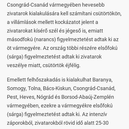
Csongrád-Csanád vármegyében hevesebb
zivatarok kialakulására kell számítani csütörtökön,
a villámlások mellett kockázatot jelent a
zivatarokat kísérő szél és jégeső is, emiatt
másodfokú (narancs) figyelmeztetést adtak ki az
öt vármegyére. Az ország többi részére elsőfokú
(sárga) figyelmeztetést adtak ki zivatarok
veszélye miatt, csütörtök éjfélig.
Emellett felhőszakadás is kialakulhat Baranya,
Somogy, Tolna, Bács-Kiskun, Csongrád-Csanád,
Pest, Heves, Nógrád és Borsod-Abaúj-Zemplén
vármegyében, ezekre a vármegyékre elsőfokú
(sárga) figyelmeztetést adtak ki. Az intenzív
záporokból, zivatarokból rövid idő alatt 25-30