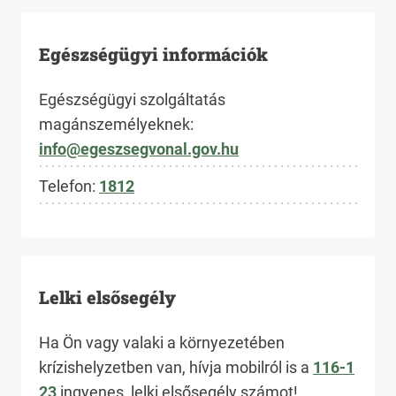
Egészségügyi információk
Egészségügyi szolgáltatás
magánszemélyeknek:
info@egeszsegvonal.gov.hu
Telefon:
1812
Lelki elsősegély
Ha Ön vagy valaki a környezetében
krízishelyzetben van, hívja mobilról is a
116-1
23
ingyenes, lelki elsősegély számot!