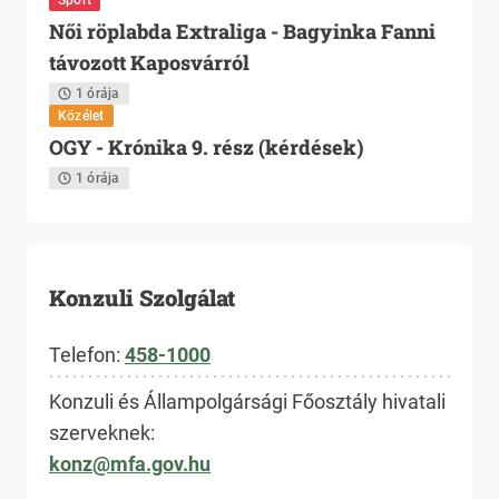
Sport
Női röplabda Extraliga - Bagyinka Fanni
távozott Kaposvárról
1 órája
Közélet
OGY - Krónika 9. rész (kérdések)
1 órája
Konzuli Szolgálat
Telefon:
458-1000
Konzuli és Állampolgársági Főosztály hivatali
szerveknek:
konz@mfa.gov.hu