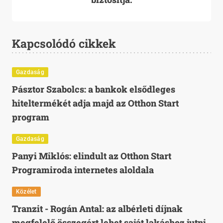
Kapcsolódó cikkek
Gazdaság
Pásztor Szabolcs: a bankok elsődleges
hiteltermékét adja majd az Otthon Start
program
Gazdaság
Panyi Miklós: elindult az Otthon Start
Programiroda internetes aloldala
Közélet
Tranzit - Rogán Antal: az albérleti díjnak
megfelelő összegért lehet saját lakáshoz jutni