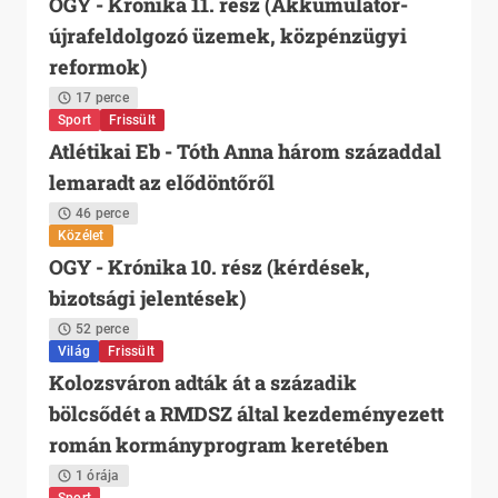
OGY - Krónika 11. rész (Akkumulátor-
újrafeldolgozó üzemek, közpénzügyi
reformok)
17 perce
Sport
Frissült
Atlétikai Eb - Tóth Anna három századdal
lemaradt az elődöntőről
46 perce
Közélet
OGY - Krónika 10. rész (kérdések,
bizotsági jelentések)
52 perce
Világ
Frissült
Kolozsváron adták át a századik
bölcsődét a RMDSZ által kezdeményezett
román kormányprogram keretében
1 órája