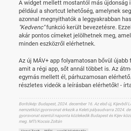
A widget mellett mostantól más újdonság i
például a shortcut lehetőség, amelynek s
azonnal megnyithatók a leggyakrabban has
"Kedvenc"
funkció került bevezetésre. Ezze
akár pontos címeket jelölhetnek meg, amel
minden eszközről elérhetnek.
Az új MÁV+ app folyamatosan bővül újabb f
amit a régi app, sőt annál többet is. Az át
egymás mellett él, párhuzamosan elérhető.
részletes videók a leírásban elérhetők! - írt
Borítókép
:
Budapest, 2024. december 16. Az első új, Kijevbő
nemzetközi gyorsvonat érkezik a Keleti pályaudvarra 2024. de
gyorsvonat ezentúl naponta közlekedik Budapest és Kijev közöt
meg. MTI/Kocsis Zoltán