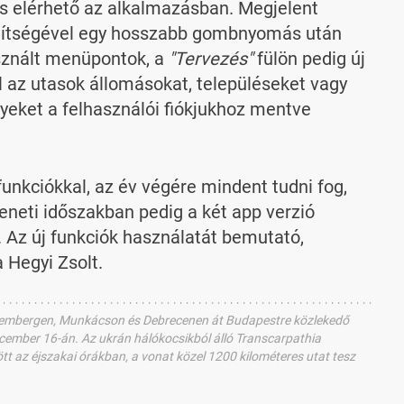
s elérhető az alkalmazásban. Megjelent
egítségével egy hosszabb gombnyomás után
znált menüpontok, a
"Tervezés"
fülön pedig új
l az utasok állomásokat, településeket vagy
yeket a felhasználói fiókjukhoz mentve
unkciókkal, az év végére mindent tudni fog,
meneti időszakban pedig a két app verzió
 Az új funkciók használatát bemutató,
a Hegyi Zsolt.
l Lembergen, Munkácson és Debrecenen át Budapestre közlekedő
cember 16-án. Az ukrán hálókocsikból álló Transcarpathia
t az éjszakai órákban, a vonat közel 1200 kilométeres utat tesz