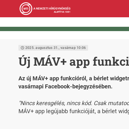
A NEMZETI HÍRÜGYNÖKSÉG
ALAPÍTVA 1881
2025. augusztus 31., vasárnap 10:06
Új MÁV+ app funkció
Az új MÁV+ app funkcióról, a bérlet widgetr
vasárnapi Facebook-bejegyzésében.
"Nincs keresgélés, nincs kód. Csak mutatod
MÁV+ app legújabb funkcióját, a bérlet wid