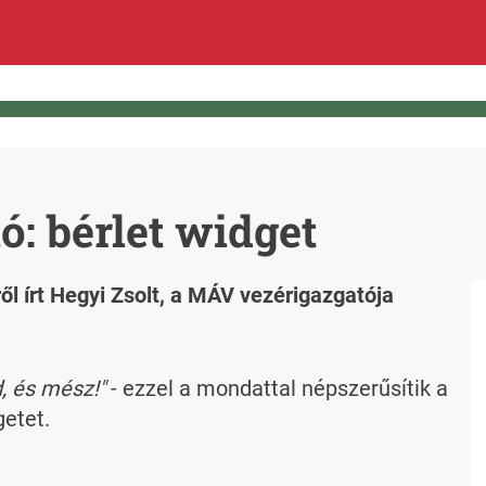
: bérlet widget
ől írt Hegyi Zsolt, a MÁV vezérigazgatója
, és mész!"
- ezzel a mondattal népszerűsítik a
getet.