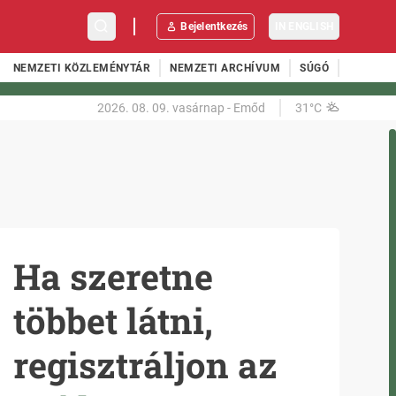
Bejelentkezés
IN ENGLISH
NEMZETI KÖZLEMÉNYTÁR
NEMZETI ARCHÍVUM
SÚGÓ
2026. 08. 09.
vasárnap
-
Emőd
31°C
Ha szeretne
többet látni,
regisztráljon az