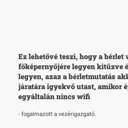
Ez lehetővé teszi, hogy a bérlet
főképernyőjére legyen kitűzve é
legyen, azaz a bérletmutatás akk
járatára igyekvő utast, amikor 
egyáltalán nincs wifi
- fogalmazott a vezérigazgató.